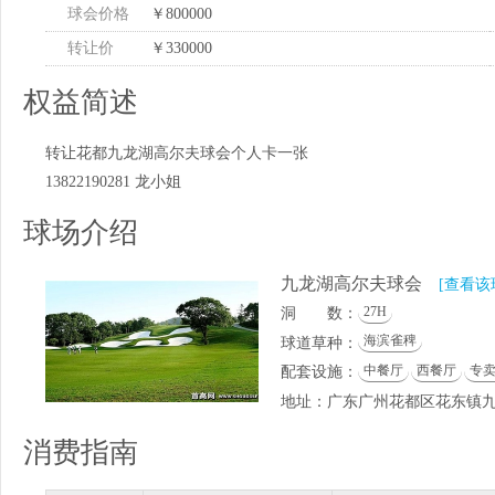
球会价格
￥800000
转让价
￥330000
权益简述
转让花都九龙湖高尔夫球会个人卡一张
13822190281 龙小姐
球场介绍
九龙湖高尔夫球会
[查看该
27H
洞 数：
海滨雀稗
球道草种：
中餐厅
西餐厅
专
配套设施：
地址：广东广州花都区花东镇
消费指南