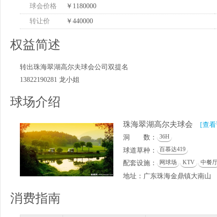
球会价格
￥1180000
转让价
￥440000
权益简述
转出珠海翠湖高尔夫球会公司双提名
13822190281 龙小姐
球场介绍
珠海翠湖高尔夫球会
[查
36H
洞 数：
百慕达419
球道草种：
网球场
KTV
中餐
配套设施：
地址：广东珠海金鼎镇大南山
消费指南