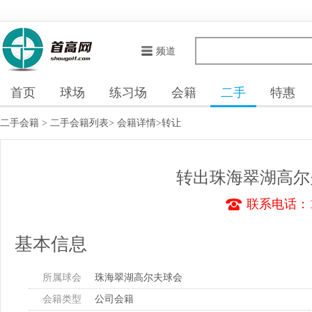
频道
首页
球场
练习场
会籍
二手
特惠
二手会籍
>
二手会籍列表
>
会籍详情
>转让
转出珠海翠湖高尔
联系电话：13
基本信息
所属球会
珠海翠湖高尔夫球会
会籍类型
公司会籍