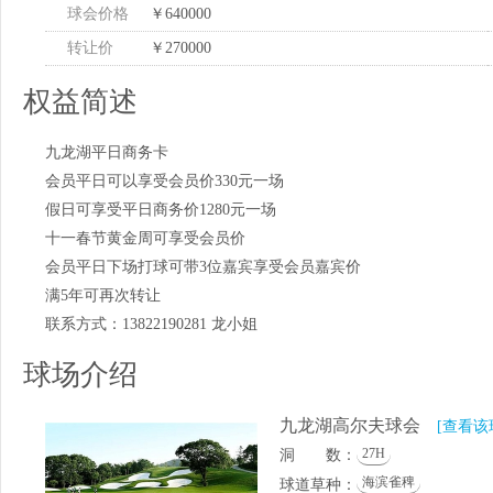
球会价格
￥640000
转让价
￥270000
权益简述
九龙湖平日商务卡
会员平日可以享受会员价330元一场
假日可享受平日商务价1280元一场
十一春节黄金周可享受会员价
会员平日下场打球可带3位嘉宾享受会员嘉宾价
满5年可再次转让
联系方式：13822190281 龙小姐
球场介绍
九龙湖高尔夫球会
[查看该
27H
洞 数：
海滨雀稗
球道草种：