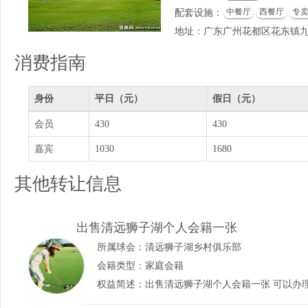
中餐厅
西餐厅
专
配套设施：
地址：广东广州花都区花东镇
消费指南
身份
平日（元）
假日（元）
会员
430
430
嘉宾
1030
1680
其他转让信息
出售清远狮子湖个人会籍一张
所属球会：
清远狮子湖乡村俱乐部
会籍类型：家庭会籍