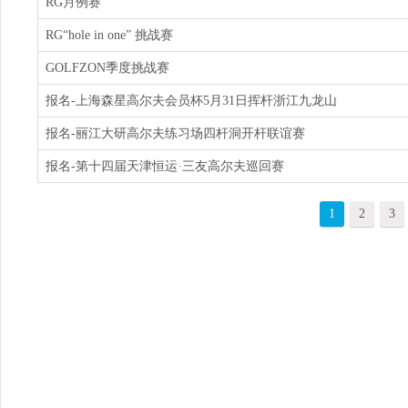
RG月例赛
RG“hole in one” 挑战赛
GOLFZON季度挑战赛
报名-上海森星高尔夫会员杯5月31日挥杆浙江九龙山
报名-丽江大研高尔夫练习场四杆洞开杆联谊赛
报名-第十四届天津恒运·三友高尔夫巡回赛
1
2
3