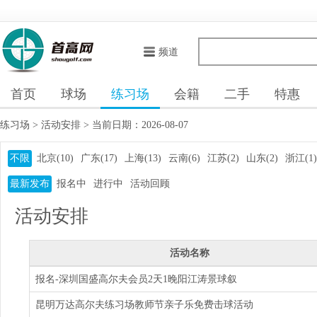
频道
首页
球场
练习场
会籍
二手
特惠
练习场
>
活动安排
>
当前日期：2026-08-07
不限
北京(10)
广东(17)
上海(13)
云南(6)
江苏(2)
山东(2)
浙江(1)
最新发布
报名中
进行中
活动回顾
活动安排
活动名称
报名-深圳国盛高尔夫会员2天1晚阳江涛景球叙
昆明万达高尔夫练习场教师节亲子乐免费击球活动