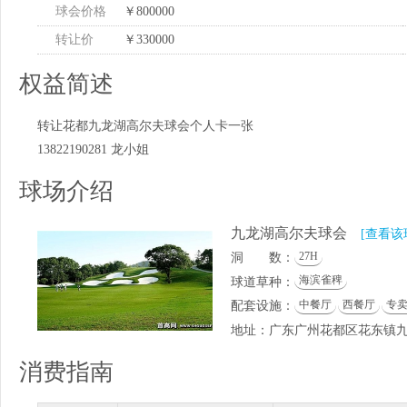
球会价格
￥800000
转让价
￥330000
权益简述
转让花都九龙湖高尔夫球会个人卡一张
13822190281 龙小姐
球场介绍
九龙湖高尔夫球会
[查看该
27H
洞 数：
海滨雀稗
球道草种：
中餐厅
西餐厅
专
配套设施：
地址：广东广州花都区花东镇
消费指南