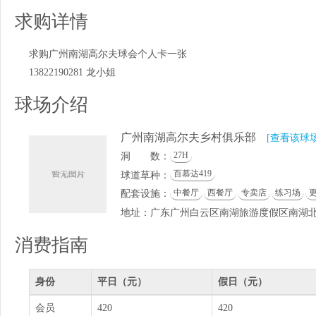
求购详情
求购广州南湖高尔夫球会个人卡一张
13822190281 龙小姐
球场介绍
广州南湖高尔夫乡村俱乐部
[查看该球
27H
洞 数：
百慕达419
球道草种：
中餐厅
西餐厅
专卖店
练习场
配套设施：
地址：广东广州白云区南湖旅游度假区南湖
消费指南
身份
平日（元）
假日（元）
会员
420
420