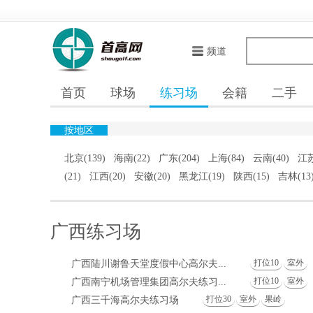
频道
首页
球场
练习场
会籍
二手
按地区
北京(139)
海南(22)
广东(204)
上海(84)
云南(40)
江苏
(21)
江西(20)
安徽(20)
黑龙江(19)
陕西(15)
吉林(13
广西练习场
打位10
室外
广西陆川谢鲁天堂度假中心高尔夫...
打位10
室外
广西南宁机场管理集团高尔夫练习...
打位30
室外
果岭
广西三千海高尔夫练习场