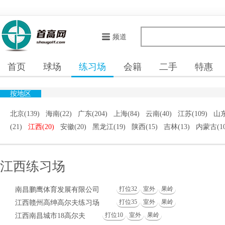
频道
首页
球场
练习场
会籍
二手
特惠
按地区
北京(139)
海南(22)
广东(204)
上海(84)
云南(40)
江苏(109)
山东
(21)
江西(20)
安徽(20)
黑龙江(19)
陕西(15)
吉林(13)
内蒙古(10
江西练习场
打位32
室外
果岭
南昌鹏鹰体育发展有限公司
打位35
室外
果岭
江西赣州高绅高尔夫练习场
打位10
室外
果岭
江西南昌城市18高尔夫