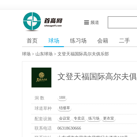
频道
首页
球场
练习场
会籍
二手
球场
>
山东球场
>
文登天福国际高尔夫俱乐部
文登天福国际高尔夫
18H
洞 数
结缕草
球道草种
会议室
专卖店
练习场
更衣室
配套设施
联系电话
06318630666