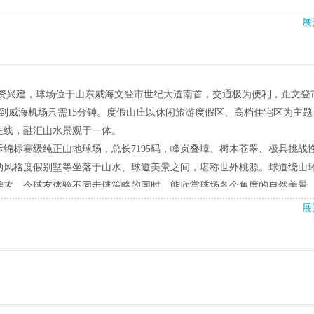
展
资兴建，球场位于山东威海文登市世纪大道南首，交通极为便利，距文登
，到威海机场只需15分钟。度假山庄以休闲旅游度假区、高档住宅区为主
主线，融汇山水景观于一体。
国际锦标赛级纯正山地球场，总长7195码，峰岚叠嶂、树木苍翠、极具挑战
纳风格度假别墅等坐落于山水、球道美景之间，堪称世外桃源。球道绕山
难攻，令球友体验不同击球策略的同时，能欣赏球场各个角度的自然美景
展