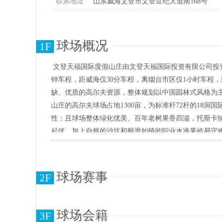
联系地址
山东威海文登市文登世纪大道南168号
球场概况
1F
文登天福国际度假山庄由文登天福国际投资有限公司投
钟车程，距威海仅30分车程，离烟台市区仅1小时车程
缺、优质的高尔夫资源，整体规划以中国园林式风格为
山庄的高尔夫球场占地1300亩，为标准杆72杆的18洞
性；且球场整体绿化优美、百年老树果香四溢，托斯卡
起伏，加上自然的沙坑和顺滑如镜的职业水准果岭易守
球场赛事
2F
球场会籍
3F