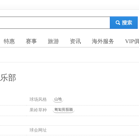
特惠
赛事
旅游
资讯
海外服务
VIP
俱乐部
山地
球场风格
匍匐剪股颖
果岭草种
球会网址