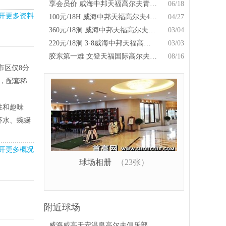
享会员价 威海中邦天福高尔夫青少年击球优惠
06/18
开更多资料
100元/18H 威海中邦天福高尔夫4月30日营业特惠
04/27
360元/18洞 威海中邦天福高尔夫俱乐部3月特惠
03/04
220元/18洞 3·8威海中邦天福高尔夫女士特惠
03/03
胶东第一难 文登天福国际高尔夫俱乐部喜迎上海开球球队前来挑战！
08/16
市区仅8分
题，配套稀
性和趣味
环水、蜿蜒
。
开更多概况
球场相册
（23张）
附近球场
威海威高天安温泉高尔夫俱乐部