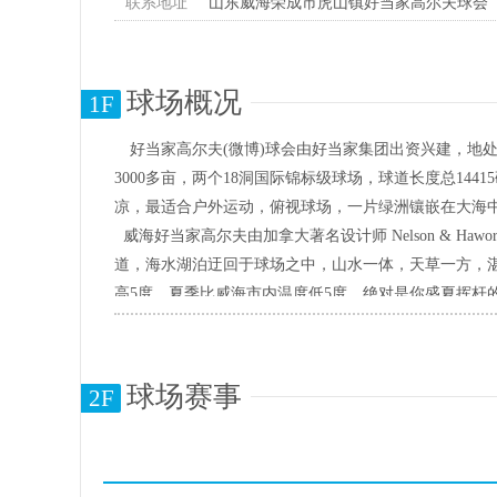
联系地址
山东威海荣成市虎山镇好当家高尔夫球会
球场概况
1F
好当家高尔夫(微博)球会由好当家集团出资兴建，地处
3000多亩，两个18洞国际锦标级球场，球道长度总1
凉，最适合户外运动，俯视球场，一片绿洲镶嵌在大海
威海好当家高尔夫由加拿大著名设计师 Nelson & Ha
道，海水湖泊迂回于球场之中，山水一体，天草一方，
高5度，夏季比威海市内温度低5度，绝对是你盛夏挥杆
品尝。
好当家高尔夫球会集餐饮、客房、娱乐于一体，配套设施
中国二十家球场建立了姊妹球场，加强了友好交往。
球场赛事
2F