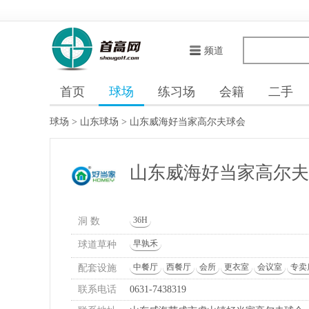
频道
首页
球场
练习场
会籍
二手
球场
>
山东球场
>
山东威海好当家高尔夫球会
山东威海好当家高尔
36H
洞 数
早孰禾
球道草种
中餐厅
西餐厅
会所
更衣室
会议室
专卖
配套设施
联系电话
0631-7438319