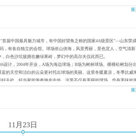
展
“首届中国最具魅力城市，有中国好望角之称的国家4A级景区”—山东荣
4415码，有各自独立的会馆。球场依山傍海，风景秀丽，景色宜人，空气清
中，白色沙坑簇拥在嫩绿果岭，梦幻中的高尔夫仅此而已。
worth设计，2004年开业，A场为海边球场；B场为树林球场。棵棵松树划分
湛蓝的天空和洁白的云朵更衬托出球场的美丽。这里冬暖夏凉，冬季比威
的好去处。好当家的海参驰名中外，这里不仅有美丽的球场，也有美味的
展
齐全，球会不断加强对外联系，与韩国KOREA C C、泰国阿提它亚高
11月23日