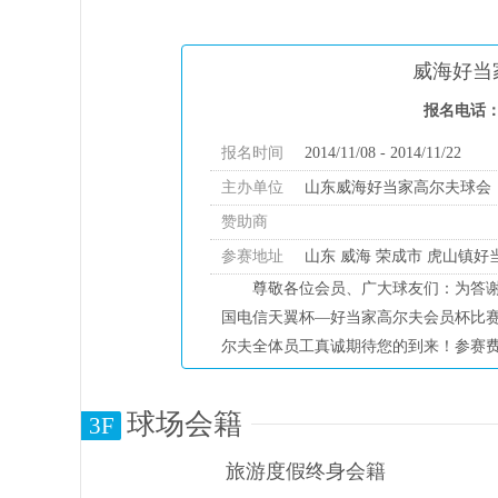
威海好当
报名电话：06
报名时间
2014/11/08 - 2014/11/22
主办单位
山东威海好当家高尔夫球会
赞助商
参赛地址
山东 威海 荣成市 虎山镇
尊敬各位会员、广大球友们：为答谢
国电信天翼杯—好当家高尔夫会员杯比赛”
尔夫全体员工真诚期待您的到来！参赛费用
球场会籍
3F
旅游度假终身会籍