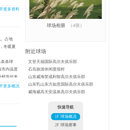
开更多资料
球场相册
（4张）
成。占地
新，冬暖夏
附近球场
出条条球
文登天福国际高尔夫俱乐部
海市内温度
石岛旅游休闲度假村
海鲜等你来
山东威海荣成利智高尔夫俱乐部
山东乳山东方如意国际高尔夫俱乐部
开更多概况
尔夫球会及
威海威高天安温泉高尔夫俱乐部
快速导航
1F 球场概况
2F 球场赛事