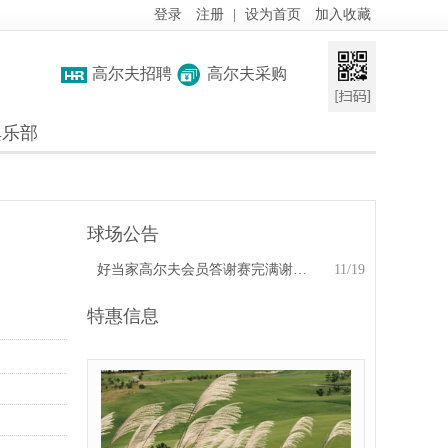
登录
注册
|
设为首页
加入收藏
高尔夫招聘
高尔夫采购
俱乐部
球场公告
好当家高尔夫会员答谢赛完满谢幕 总经理发表热情洋溢的讲话
11/19
特惠信息