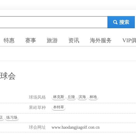
特惠
赛事
旅游
资讯
海外服务
VIP
夫球会
林克斯
丘陵
滨海
林地
球场风格
本特草
果岭草种
店
练习场
球会网址
www.haodangjiagolf.con.cn