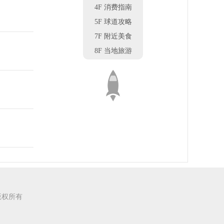
4F 消费指南
5F 球道攻略
7F 附近美食
8F 当地旅游
司 版权所有