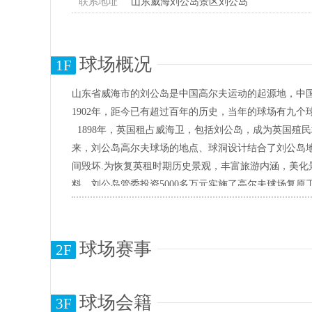
联系地址
山东威海刘公岛景区刘公岛
球场概况
1F
山东省威海市的刘公岛是中国高尔夫运动的起源地，中
1902年，距今已有超过百年的历史，当年的球场有九
1898年，英国租占威海卫，包括刘公岛，成为英国殖
来，刘公岛高尔夫球场的地点、球洞设计结合了刘公岛
间毁坏.为恢复英租时期历史景观，丰富旅游内涵，美化
料，刘公岛管委投资5000多万元实施了高尔夫球场复
高尔夫发展史的演变。
恢复后的英租时期刘公岛高尔夫球场占地面积700余亩
格。
球场赛事
2F
作为中国现存最古老的高尔夫球场，刘公岛高尔夫球场
式建筑，在设计上结合了威海民居的特色，呈现独特的
球场会籍
3F