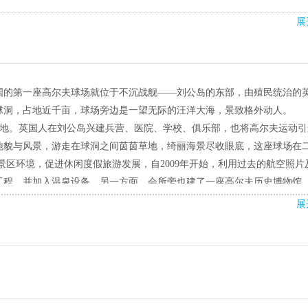
展
国的第一座高尔夫球场就位于不沉战舰——刘公岛的东部，由殖民统治的
个球洞，占地近千亩，球场旁边是一望无际的汪洋大海，景致格外动人。
民地。英国人在刘公岛兴建兵营、医院、学校、俱乐部，也将高尔夫运动引
地貌与风景，游走在球洞之间茵茵草地，绮丽海景尽收眼底，这座球场在
景区环境，促进休闲度假旅游发展，自2009年开始，利用过去的航空照片
原工程，并加入温泉设备，另一方面，会所旁也建了一座高尔夫历史博物馆
展
，设有国际标准九洞，球道总长3029米，完全传承了当年球场的苏格兰林
弥足珍贵，让刘公岛景区增添了一处人文历史景点。岛上有许多英租时期
混合风格。