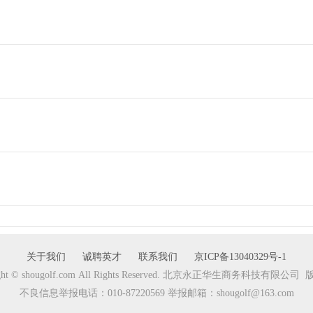
关于我们
诚聘英才
联系我们
京ICP备13040329号-1
ight © shougolf.com All Rights Reserved. 北京永正华生商务科技有限公
不良信息举报电话：010-87220569 举报邮箱：shougolf@163.com