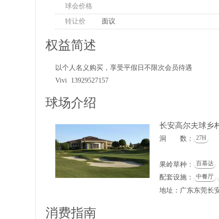
球会价格
转让价
面议
权益简述
以个人名义购买，享受平假日不限次会员待遇
Vivi 13929527157
球场介绍
长安高尔夫球乡
27H
洞 数：
百慕达
果岭草种：
中餐厅
配套设施：
地址：广东东莞长
消费指南