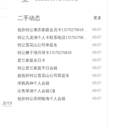
二手动态
更多
08/07
低价转让肇庆家庭会员卡13570270818王小姐
08/07
转让九龙湖个人卡联系电话13570270818王小姐
08/07
转让莲花山公司单提名
08/07
转让狮子湖月球卡13570270818
08/07
君兰家庭全日卡
08/07
转让君兰家庭平日会籍
08/07
超低价转让莲花山公司双提名
08/07
求购风神个人会籍
08/07
出售翠湖个人会籍1涨
08/07
低价转让高明银海个人会籍
足疗室
康体娱乐
桑拿按摩