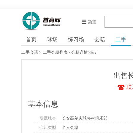
频道
首页
球场
练习场
会籍
二手
二手会籍
>
二手会籍列表
>
会籍详情
>转让
出售
联
基本信息
所属球会
长安高尔夫球乡村俱乐部
会籍类型
个人会籍