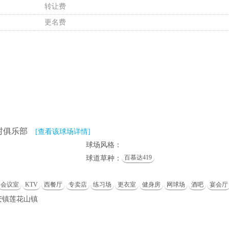
转让费
更名费
村俱乐部
[查看该球场详情]
球场风格：
百慕达419
球道草种：
会议室
KTV
西餐厅
专卖店
练习场
更衣室
健身房
网球场
酒吧
宴会厅
安镇莲花山镇