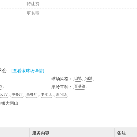
转让费
更名费
球会
[查看该球场详情]
山地
湖泊
球场风格：
9
百慕达
果岭草种：
KTV
中餐厅
西餐厅
专卖店
练习场
鼎镇大南山
）
服务内容
备注