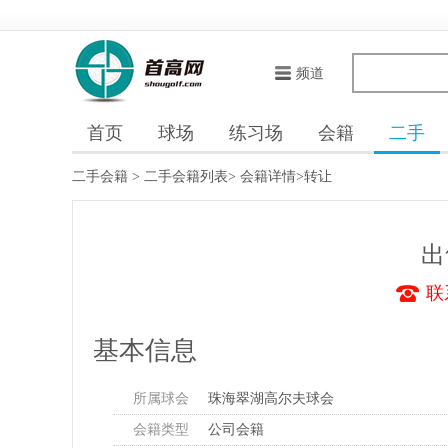
频道
首页
球场
练习场
会籍
二手
二手会籍
>
二手会籍列表
>
会籍详情
>转让
出
联
基本信息
所属球会
珠海翠湖高尔夫球会
会籍类型
公司会籍