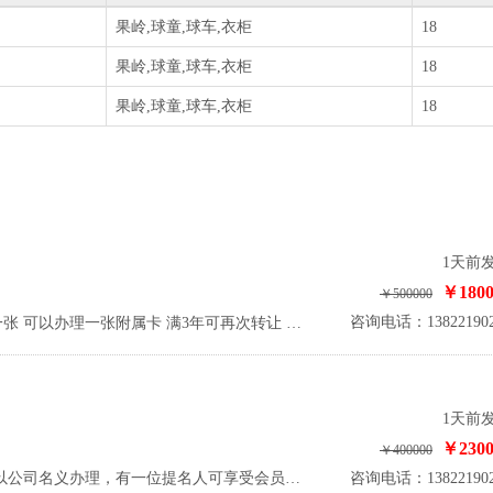
果岭,球童,球车,衣柜
18
果岭,球童,球车,衣柜
18
果岭,球童,球车,衣柜
18
1天前
￥1800
￥500000
咨询电话：138221902
权益简述：出售清远狮子湖个人会籍一张 可以办理一张附属卡 满3年可再次转让 联系方式：13822190281 龙小姐
1天前
￥2300
￥400000
咨询电话：138221902
权益简述：出售：莲花山公司单提名 以公司名义办理，有一位提名人可享受会员价 提名人的配偶和子女（8-18周岁）可免办理附属卡 管理费7000元/年，附属卡免管理费 联系方式：13822190281 龙小姐