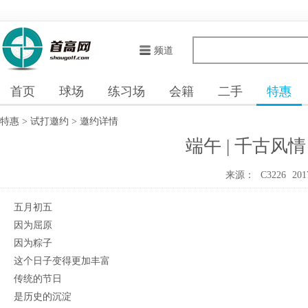
频道
首页
球场
练习场
会籍
二手
特惠
特惠
>
试打邀约
>
邀约详情
端午 | 千古风
来源：
C3226
201
五月初五
因为屈原
因为粽子
这个日子变得更加丰富
传统的节日
是历史的沉淀