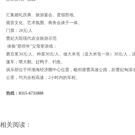
汇集婚礼庆典、旅游宴会、度假胜地、
观音文化、艺术氛围、商务会谈于一体。
门票：28元/人
曹妃大院现代农业旅游示范
体验“那些年”父母辈游戏：
磨豆浆30元/人、种菜30元/人、做大米皂（送大米皂一块）30元/
篷车；喂大鹅、赶鸭子、钓鱼。
俱乐部位于环渤海经济圈中心位置，毗邻唐曹高速公路，距曹妃甸深水大港
公里，均为全程高速，2小时内的车程。
热线：0315-6731888
相关阅读：