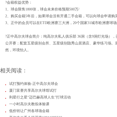
?会籍权益优势：
1、球会限售1800张，球会未来价格预期500万/
2、购买会籍5年后，如果球会没有开通二手会籍，可以向球会申请购买
3、正中的会员可以在ETD欧洲赛三大洲，20个国家31城市欧洲赛球
?正中高尔夫球会简介：纯高尔夫私人俱乐部 36洞（含9洞灯光场），已承
公开赛；配套五星级别会所、五星级别隐秀山居酒店、豪华练习场。尼尔·哈
然，环境怡人。
相关阅读：
试打预约体验-正中高尔夫球会
厦门富赛共享高尔夫球馆试打
利星行之星“迈巴赫高球人生”打球活动
一小时高尔夫教练体验课
低价转让广州各球场会籍