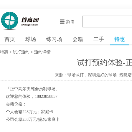
频道
首页
球场
练习场
会籍
二手
特惠
特惠
>
试打邀约
>
邀约详情
试打预约体验-
来源：球场试打，深圳最好的球场
魏晓培Am
「正中高尔夫纯会员制球场」
欢迎您的体验，18823858857
会籍价格：
个人会籍228万元；家庭卡
公司会籍238万元/提名/家庭卡