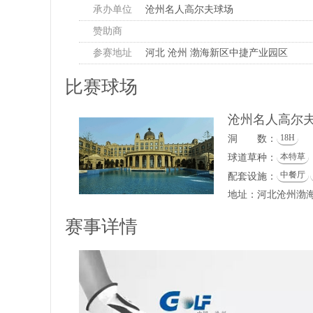
承办单位
沧州名人高尔夫球场
赞助商
参赛地址
河北 沧州 渤海新区中捷产业园区
比赛球场
沧州名人高尔
18H
洞 数：
本特草
球道草种：
中餐厅
配套设施：
地址：河北沧州渤
赛事详情