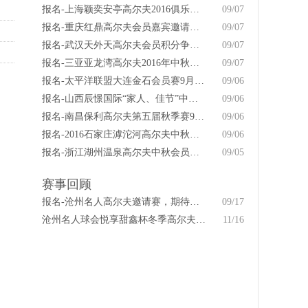
报名-上海颖奕安亭高尔夫2016俱乐部锦标赛
09/07
报名-重庆红鼎高尔夫会员嘉宾邀请赛暨家庭日活动
09/07
报名-武汉天外天高尔夫会员积分争霸赛秋季赛
09/07
报名-三亚亚龙湾高尔夫2016年中秋答谢联谊赛
09/07
报名-太平洋联盟大连金石会员赛9月14日开赛
09/06
报名-山西辰憬国际“家人、佳节”中秋联谊赛
09/06
报名-南昌保利高尔夫第五届秋季赛9月11日举行
09/06
报名-2016石家庄滹沱河高尔夫中秋佳节球友赛
09/06
报名-浙江湖州温泉高尔夫中秋会员杯9月17日举行
09/05
赛事回顾
报名-沧州名人高尔夫邀请赛，期待你的精彩！
09/17
沧州名人球会悦享甜鑫杯冬季高尔夫球赛
11/16