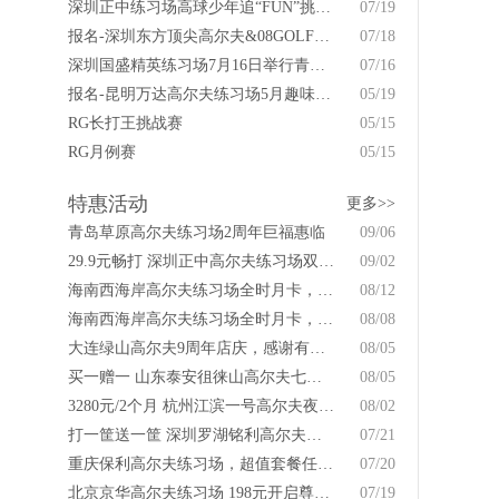
深圳正中练习场高球少年追“FUN”挑战赛7月29日举行
07/19
报名-深圳东方顶尖高尔夫&08GOLF专卖店友谊赛
07/18
深圳国盛精英练习场7月16日举行青少年高尔夫狂欢
07/16
报名-昆明万达高尔夫练习场5月趣味活动开打
05/19
RG长打王挑战赛
05/15
RG月例赛
05/15
特惠活动
更多>>
青岛草原高尔夫练习场2周年巨福惠临
09/06
29.9元畅打 深圳正中高尔夫练习场双节特惠来袭！
09/02
海南西海岸高尔夫练习场全时月卡，全天畅打！
08/12
海南西海岸高尔夫练习场全时月卡，全天畅打！
08/08
大连绿山高尔夫9周年店庆，感谢有你！
08/05
买一赠一 山东泰安徂徕山高尔夫七夕情人节优惠
08/05
3280元/2个月 杭州江滨一号高尔夫夜享夏日畅打卡
08/02
打一筐送一筐 深圳罗湖铭利高尔夫史上最强优惠！
07/21
重庆保利高尔夫练习场，超值套餐任你选！
07/20
北京京华高尔夫练习场 198元开启尊享之旅！
07/19