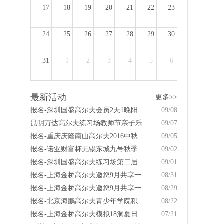
17
18
19
20
21
22
23
24
25
26
27
28
29
30
31
1
2
3
4
5
6
最新活动
更多>>
报名-深圳国盛高尔夫会员2天1晚阳江涛景球叙
09/08
昆明万达高尔夫练习场教师节亲子乐免费击球活动
09/07
报名-重庆庆隆南山高尔夫2016中秋亲子活动
09/05
报名-诺亚财富杯无锡东城九号秋季会员邀请赛
09/02
报名-深圳国盛高尔夫练习场第二届短杆挑战邀请赛
09/01
报名-上海金桥高尔夫邀您9月共享一杆进洞挑战赛
08/31
报名-上海金桥高尔夫邀您9月共享一杆进洞挑战赛
08/29
报名-北京海鹏高尔夫青少年学院积分赛
08/22
报名-上海金桥高尔夫模拟18洞夏日组合赛
07/21