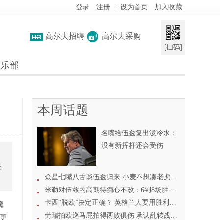
登录
注册
|
设为首页
加入收藏
高尔夫招聘
高尔夫采购
俱乐部
本周话题
名嘴给伍兹复出泼冷水：
没有新挥杆还会受伤
夫
众星七嘴八舌谈伍兹归来 小麦不想凑老虎热闹
米勒对伍兹的高期待痴心不改：6到8场胜利没问题
卡西“脱欧”决定正确？ 英格兰人要用胜利来证明
魔
劳瑞拍欧巡马屁拍得两败俱伤 承认乱转战线遭反噬
，更