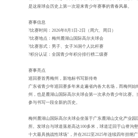
是这座球会历史上第一次迎来青少年赛事的青春风暴。
赛事信息
?比赛时间：2026年8月1日-2日（周六、周日）
?比赛地点：梅州麓湖山国际高尔夫球会
?比赛形式：男子、女子36洞个人比杆赛
?积分认证：全国青少年积分排行榜二级赛
赛事亮点
巡回赛首秀梅州，新地标书写新传奇
广东省青少年巡回赛多年来走遍省内各大名场，而梅州始
州，也是麓湖山国际高尔夫球会第一次承办青少年比赛。
参与书写一段全新的历史。
梅州麓湖山国际高尔夫球会坐落于广东麓湖山文化产业园
所。发球台与球道落差高达100多米，球道迂回于山脊沟
十大最具挑战性球场"，并在2022至2025年连续四年