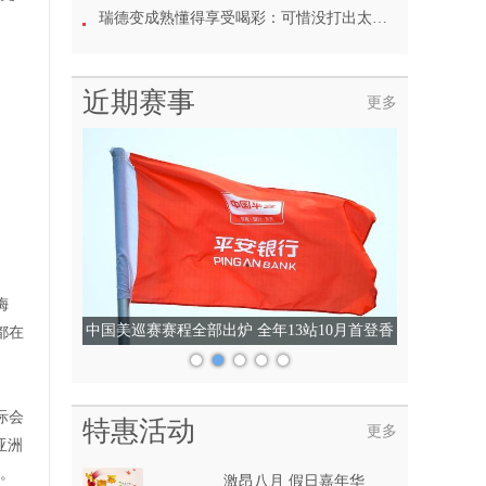
瑞德变成熟懂得享受喝彩：可惜没打出太多精彩球
近期赛事
更多
梅
中国美巡赛赛程全部出炉 全年13站10月首登香
第98届美国PGA锦标赛全名单 群雄角逐沃纳梅
都在
克杯
港
际会
特惠活动
更多
亚洲
证。
激昂八月 假日嘉年华