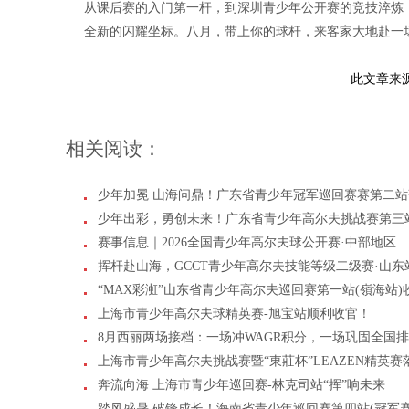
从课后赛的入门第一杆，到深圳青少年公开赛的竞技淬炼
全新的闪耀坐标。八月，带上你的球杆，来客家大地赴一
此文章来
相关阅读：
少年加冕 山海问鼎！广东省青少年冠军巡回赛赛第二站
少年出彩，勇创未来！广东省青少年高尔夫挑战赛第三
赛事信息｜2026全国青少年高尔夫球公开赛·中部地区
挥杆赴山海，GCCT青少年高尔夫技能等级二级赛·山东
“MAX彩渱”山东省青少年高尔夫巡回赛第一站(嶺海站)
上海市青少年高尔夫球精英赛-旭宝站顺利收官！
8月西丽两场接档：一场冲WAGR积分，一场巩固全国
上海市青少年高尔夫挑战赛暨“東莊杯”LEAZEN精英赛
奔流向海 上海市青少年巡回赛-林克司站“挥”响未来
踏风盛暑 破锋成长！海南省青少年巡回赛第四站(冠军赛