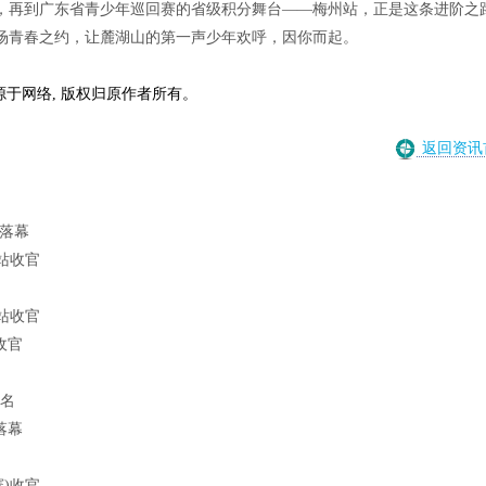
，再到广东省青少年巡回赛的省级积分舞台——梅州站，正是这条进阶之
场青春之约，让麓湖山的第一声少年欢呼，因你而起。
源于网络, 版权归原作者所有。
返回资讯
落幕
站收官
站收官
收官
排名
落幕
)收官