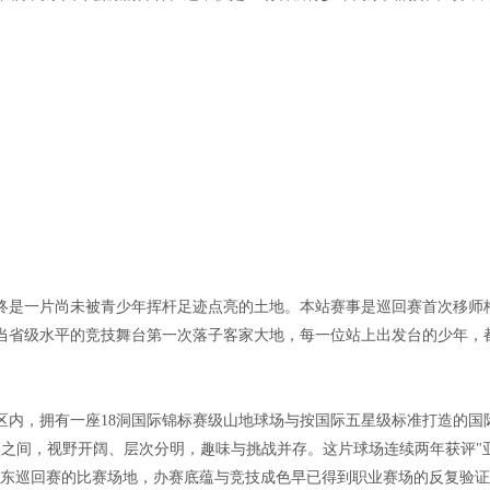
终是一片尚未被青少年挥杆足迹点亮的土地。本站赛事是巡回赛首次移师
当省级水平的竞技舞台第一次落子客家大地，每一位站上出发台的少年，
区内，拥有一座18洞国际锦标赛级山地球场与按国际五星级标准打造的国
壑之间，视野开阔、层次分明，趣味与挑战并存。这片球场连续两年获评"
担纲广东巡回赛的比赛场地，办赛底蕴与竞技成色早已得到职业赛场的反复验