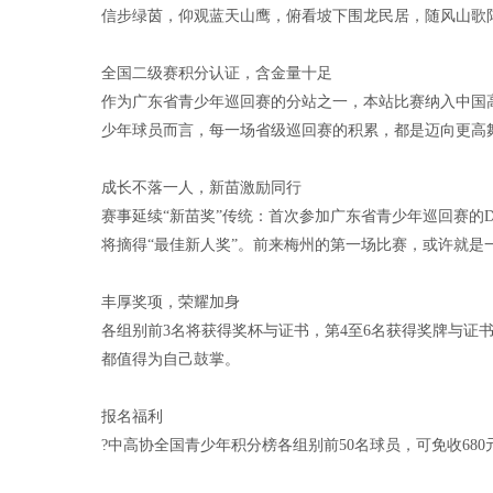
信步绿茵，仰观蓝天山鹰，俯看坡下围龙民居，随风山歌
全国二级赛积分认证，含金量十足
作为广东省青少年巡回赛的分站之一，本站比赛纳入中国
少年球员而言，每一场省级巡回赛的积累，都是迈向更高
成长不落一人，新苗激励同行
赛事延续“新苗奖”传统：首次参加广东省青少年巡回赛的
将摘得“最佳新人奖”。前来梅州的第一场比赛，或许就是
丰厚奖项，荣耀加身
各组别前3名将获得奖杯与证书，第4至6名获得奖牌与证
都值得为自己鼓掌。
报名福利
?中高协全国青少年积分榜各组别前50名球员，可免收68