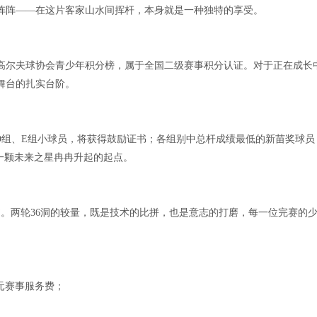
阵阵——在这片客家山水间挥杆，本身就是一种独特的享受。
高尔夫球协会青少年积分榜，属于全国二级赛事积分认证。对于正在成长
舞台的扎实台阶。
D组、E组小球员，将获得鼓励证书；各组别中总杆成绩最低的新苗奖球员
一颗未来之星冉冉升起的起点。
书。两轮36洞的较量，既是技术的比拼，也是意志的打磨，每一位完赛的
0元赛事服务费；