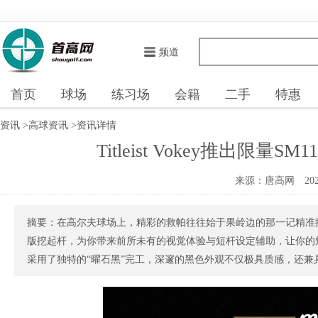
频道
首页
球场
练习场
会籍
二手
特惠
资讯
>
高球资讯
>
资讯详情
Titleist Vokey推出限
来源：唐高网
202
摘要：在高尔夫球场上，精彩的救帕往往始于果岭边的那一记精准挖起
版挖起杆，为你带来前所未有的视觉体验与短杆设定辅助，让你的
采用了独特的“曜石黑”完工，深邃的黑色外观不仅极具质感，还兼具