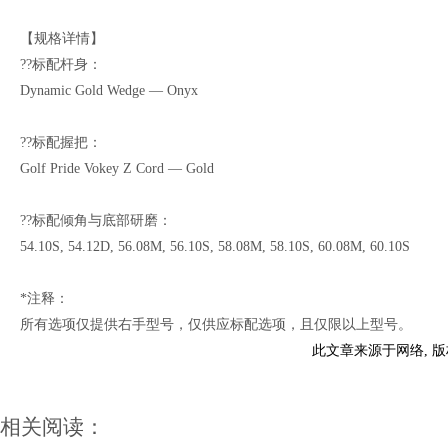
【规格详情】
??标配杆身：
Dynamic Gold Wedge — Onyx
??标配握把：
Golf Pride Vokey Z Cord — Gold
??标配倾角与底部研磨：
54.10S, 54.12D, 56.08M, 56.10S, 58.08M, 58.10S, 60.08M, 60.10S
*注释：
所有选项仅提供右手型号，仅供应标配选项，且仅限以上型号。
此文章来源于网络, 
相关阅读：