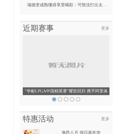
瑞德变成熟懂得享受喝彩：可惜没打出太多精彩球
近期赛事
更多
“华彬LPGA中国精英赛”耀世回归 携手阿里体
育共绘高尔夫新愿景
特惠活动
更多
激昂八月 假日嘉年华