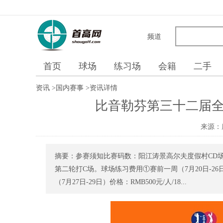
频道
首页
球场
练习场
会籍
二手
资讯
>
国内赛事
>
资讯详情
比音勒芬第三十二届全
来源：
摘要：参赛须知比赛码数：阳江涛景高尔夫度假村CD场
第二轮打C场。球场练习费用①赛前一周（7月20日-26日）
（7月27日-29日）价格：RMB500元/人/18...