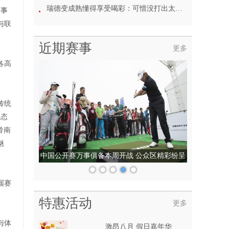
瑞德变成熟懂得享受喝彩：可惜没打出太多精彩球
赛事
与联
近期赛事
更多
各高
传统
姿态
岭南
魅
中国公开赛万事俱备本周开战 公众区精彩纷呈
届赛
特惠活动
更多
与体
激昂八月 假日嘉年华