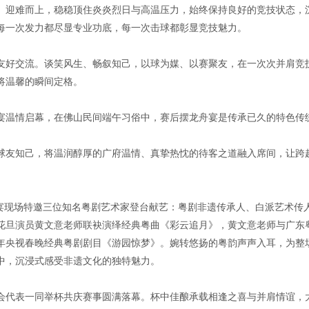
、迎难而上，稳稳顶住炎炎烈日与高温压力，始终保持良好的竞技状态，
每一次发力都尽显专业功底，每一次击球都彰显竞技魅力。
友好交流。谈笑风生、畅叙知己，以球为媒、以赛聚友，在一次次并肩竞
将温馨的瞬间定格。
宴温情启幕，在佛山民间端午习俗中，赛后摆龙舟宴是传承已久的特色传
球友知己，将温润醇厚的广府温情、真挚热忱的待客之道融入席间，让跨
晚宴现场特邀三位知名粤剧艺术家登台献艺：粤剧非遗传承人、白派艺术传
花旦演员黄文意老师联袂演绎经典粤曲《彩云追月》，黄文意老师与广东
6年央视春晚经典粤剧剧目《游园惊梦》。婉转悠扬的粤韵声声入耳，为整
中，沉浸式感受非遗文化的独特魅力。
会代表一同举杯共庆赛事圆满落幕。杯中佳酿承载相逢之喜与并肩情谊，