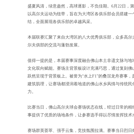
盛夏风清，绿意盎然，高球逐影，不负佳期。6月22日，
以高尔夫运动为纽带，旨在为大湾区各俱乐部会员搭建一
结，全面展现各俱乐部的卓越风采。
本届联赛汇聚了来自大湾区的八大优秀俱乐部，众多高尔
尔夫俱部的交流与蓬勃发展。
值得一提的是，本届赛事深度融合佛山本土非遗文脉与地
文化双向赋能。赛场主背景板设计充满巧思，通过复刻佛山
跃然呈现于背景板上。被誉为“水上F1”的叠滘龙舟赛事
建筑肌理，让赛场都浸润着地道的佛山水乡风情与传统民
力。
比赛当日，佛山高尔夫球会赛场状态在线，经过日常的精
事提供了优质的场地条件，让参赛选手得以尽情发挥技术
赛场群英荟萃、强手云集，竞技氛围拉满。赛事当日烈日