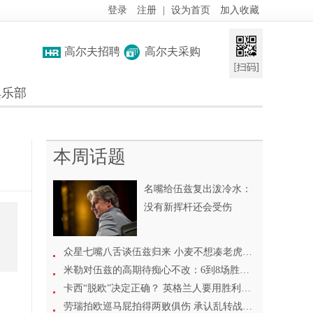
登录
注册
|
设为首页
加入收藏
高尔夫招聘
高尔夫采购
俱乐部
本周话题
名嘴给伍兹复出泼冷水：
没有新挥杆还会受伤
众星七嘴八舌谈伍兹归来 小麦不想凑老虎热闹
米勒对伍兹的高期待痴心不改：6到8场胜利没问题
卡西“脱欧”决定正确？ 英格兰人要用胜利来证明
劳瑞拍欧巡马屁拍得两败俱伤 承认乱转战线遭反噬