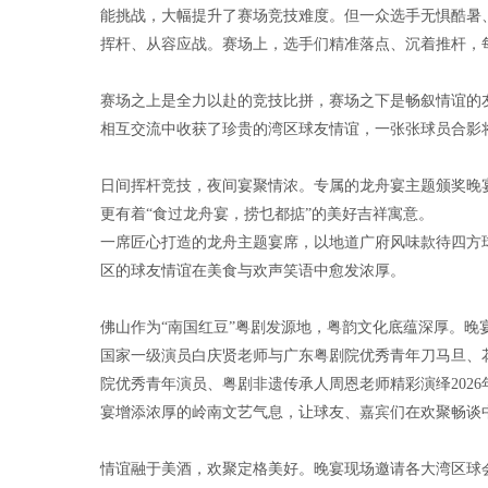
能挑战，大幅提升了赛场竞技难度。但一众选手无惧酷暑
挥杆、从容应战。赛场上，选手们精准落点、沉着推杆，
赛场之上是全力以赴的竞技比拼，赛场之下是畅叙情谊的
相互交流中收获了珍贵的湾区球友情谊，一张张球员合影
日间挥杆竞技，夜间宴聚情浓。专属的龙舟宴主题颁奖晚
更有着“食过龙舟宴，捞乜都掂”的美好吉祥寓意。
一席匠心打造的龙舟主题宴席，以地道广府风味款待四方
区的球友情谊在美食与欢声笑语中愈发浓厚。
佛山作为“南国红豆”粤剧发源地，粤韵文化底蕴深厚。
国家一级演员白庆贤老师与广东粤剧院优秀青年刀马旦、
院优秀青年演员、粤剧非遗传承人周恩老师精彩演绎202
宴增添浓厚的岭南文艺气息，让球友、嘉宾们在欢聚畅谈
情谊融于美酒，欢聚定格美好。晚宴现场邀请各大湾区球