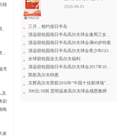
沉稳
2018-08-01
三月，相约假日半岛
技、
清远碧桂园假日半岛高尔夫球会逢周三女士尊享
清远碧桂园假日半岛高尔夫球会满60岁特惠
清远碧桂园假日半岛高尔夫球会青少年GOLF专场
统，
全球碧桂园业主高尔夫福利
清远碧桂园假日半岛高尔夫球会2017年10月1日起打球特惠
越湾
凯歌高尔夫特惠
京辉高尔夫荣获2016年“中国十佳新球场”称号
300元/18洞 昆明温泉高尔夫球会感恩教师
人及
粤剧
场晚
大家