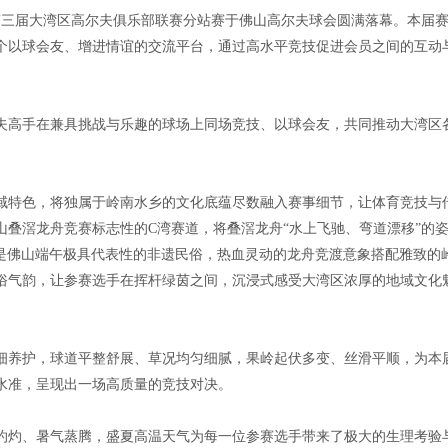
第三届大湾区高尔夫俱乐部联赛分站赛于佛山高尔夫球会圆满落幕。本届
个以球会友、增进情谊的交流平台，通过高水平竞技促进会员之间的互动
夫高手在兼具挑战与乐趣的球场上同场竞技、以球会友，共同推动大湾区
域特色，将独属于岭南水乡的文化底蕴尽数融入赛事细节，让体育竞技与
叠滘龙舟竞赛标志性的C湾赛道，将叠滘龙舟“水上飞驰、弯道漂移”的
，是佛山端午极具代表性的非遗民俗，热血灵动的龙舟竞渡意象搭配雅致的
俗气韵，让参赛选手在挥杆绿茵之间，沉浸式感受大湾区浓厚的地域文化
细养护，球道平整舒展、草况均匀细腻，果岭起伏多变、丝滑平顺，为本
水准，呈现出一场高质量的竞技对决。
灼灼、暑气蒸腾，盛夏高温天气为每一位参赛选手带来了极大的生理考验