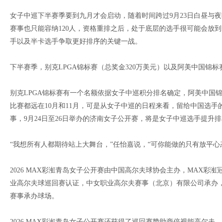
女子中巡下半赛季要到九月才会启动，随着时间跨过9月23日白昼与
赛事也只能容纳120人，资格重排之后，处于底层的选手很可能会放
手以及半卡选手争取更好排序的关键一战。
下半赛季，别克LPGA锦标赛（总奖金320万美元）以及阿美中国锦标
别克LPGA锦标赛有一个名额依据女子中巡积分排名确定，阿美中国
比赛都远在10月和11月，可是从女子中巡的日程来看，留给中国选手
事，9月24日至26日举办的济南女子公开赛，将是女子中巡选手提升
“我想所有人都期待站上大舞台，”任怡嘉说，“可你能做的只有放平心
2026 MAX彩渱青岛女子公开赛由中国高尔夫球协会主办，MAX
业高尔夫球巡回赛认证，中女职业高尔夫赛事（北京）有限公司承办
赛事承办球场。
2026 MAX彩渱青岛女子公开赛还获得了巡回赛赞助商倍视能高尔夫、日加满