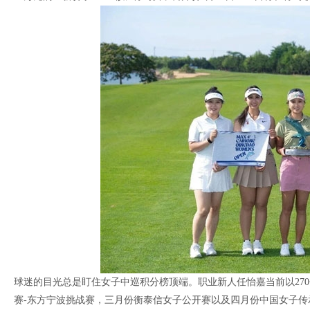
球迷的目光总是盯住女子中巡积分榜顶端。职业新人任怡嘉当前以270
赛-东方宁波挑战赛，三月份衡泰信女子公开赛以及四月份中国女子传