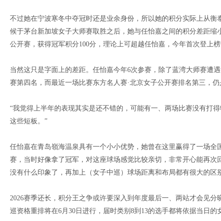
不过她在宁波寒冬中夺冠时还是业余身份，所以她的积分实际上从衡泰
候于茅台新加坡女子大师赛取胜之后，她与任怡嘉之间的积分差距缩小到5
公开赛，获得冠军积分100分，理论上可超越任怡嘉，今年首次登上
当然这只是字面上的差距。任怡嘉今年6次参赛，除了蓝湾大师赛遭遇
赛第四名，而最近一场比赛东方名人赛·北京女子公开赛排名第三，仍
“我觉得上半年的表现其实是还不错的，可能有一、两场比赛没有打得
这些短板。”
任怡嘉在青岛嶺海温泉具有一个小小优势，她曾在这里赢得了一场全
赛，当时好像拿了冠军，对这座球场感觉比较亲切，非常开心能再次回
没有什么印象了，再加上（女子中巡）球场距离和布局都有很大的区
2026赛季还长，积分王之争或许要深入到年度最后一、两站才会见
巡资格重排将在6月30日进行，届时类别8到13的选手都将依据当日