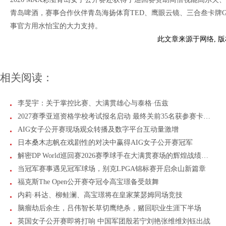
青岛啤酒，赛事合作伙伴青岛海扬体育TED、鹰眼云镜、三合叁卡牌Go
事官方用水怡宝的大力支持。
此文章来源于网络, 
相关阅读：
李旻宇：关于掌控比赛、大满贯雄心与泰格·伍兹
2027赛季亚巡资格学校考试报名启动 最终关前35名获参赛卡…
AIG女子公开赛现场观众转播及数字平台互动量激增
日本桑木志帆在戏剧性的对决中赢得AIG女子公开赛冠军
解密DP World巡回赛2026赛季球手在大满贯赛场的辉煌战绩…
当冠军赛事遇见冠军球场，别克LPGA锦标赛开启佘山新篇章
福克斯The Open公开赛夺冠令高宝璟备受鼓舞
内莉·科达、柳鲑澜、高宝璟将在皇家莱瑟姆同场竞技
脑瘤劫后余生，吕伟智长草切鹰绝杀，赌回职业生涯下半场
英国女子公开赛即将打响 中国军团殷若宁刘艳张维维刘钰出战