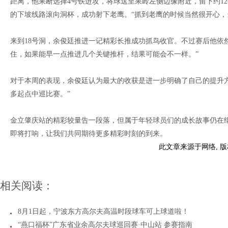
距离，他果断选择4号铁进攻，将球送至果岭左侧边缘附近，留下约1
的下坡线路滚向洞杯，成功射下老鹰。“抓到老鹰的时候当然很开心，
来到18号洞，余俊廷推进一记精彩长推成功抓鸟收官。不过赛后他依
住，如果能早一点推进几个关键推杆，结果可能会不一样。”
对于本周的表现，余俊廷认为最大的收获是进一步明确了自己的提升
多起点中巡比赛。”
金立肇庆站的精彩较量告一段落，但属于年轻球员们的成长故事仍在继续。
即将打响，让我们共同期待更多精彩时刻的到来。
此文章来源于网络, 
相关阅读：
8月1日起，宁波东方高尔夫高温时段球车可上球道啦！
“燕口福杯”广东省业余高尔夫球巡回赛·中山站 参赛指南