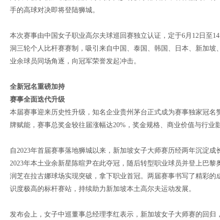
手的高球对决即将登陆狮城。
本次赛事由中国女子职业高尔夫球巡回赛独立认证，定于6月12日至1
洞三轮个人比杆赛赛制，吸引来自中国、泰国、韩国、日本、新加坡、
业余球员同场角逐，向冠军荣誉发起冲击。
全新冠名重磅加持
赛事全面迭代升级
本届赛事迎来历史性升级，知名企业贵州茅台正式成为赛事独家冠名赞助
牌赋能，赛事总奖金较往届涨幅达20%，奖金规格、商业价值与行业
自2023年首届赛事落地狮城以来，新加坡女子大师赛历经两年沉淀
2023年本土业余新星陈暄尹在此夺冠，随后转型职业球员并登上巴黎
润芝在拉古娜球场实现突破，拿下职业首冠。两届赛事书写了精彩的
识度极高的标杆赛站，持续助力新加坡本土高尔夫运动发展。
发布会上，女子中巡董事总经理李红表示，新加坡女子大师赛的回归