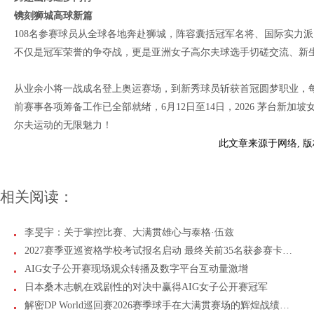
镌刻狮城高球新篇
108名参赛球员从全球各地奔赴狮城，阵容囊括冠军名将、国际实力
不仅是冠军荣誉的争夺战，更是亚洲女子高尔夫球选手切磋交流、新
从业余小将一战成名登上奥运赛场，到新秀球员斩获首冠圆梦职业，
前赛事各项筹备工作已全部就绪，6月12日至14日，2026 茅台新
尔夫运动的无限魅力！
此文章来源于网络, 
相关阅读：
李旻宇：关于掌控比赛、大满贯雄心与泰格·伍兹
2027赛季亚巡资格学校考试报名启动 最终关前35名获参赛卡…
AIG女子公开赛现场观众转播及数字平台互动量激增
日本桑木志帆在戏剧性的对决中赢得AIG女子公开赛冠军
解密DP World巡回赛2026赛季球手在大满贯赛场的辉煌战绩…