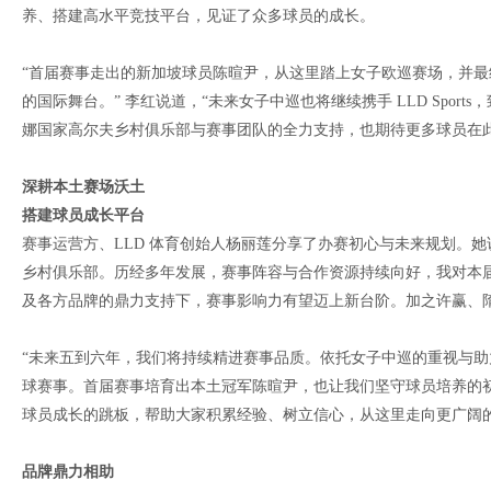
养、搭建高水平竞技平台，见证了众多球员的成长。
“首届赛事走出的新加坡球员陈暄尹，从这里踏上女子欧巡赛场，并最
的国际舞台。” 李红说道，“未来女子中巡也将继续携手 LLD Spo
娜国家高尔夫乡村俱乐部与赛事团队的全力支持，也期待更多球员在
深耕本土赛场沃土
搭建球员成长平台
赛事运营方、LLD 体育创始人杨丽莲分享了办赛初心与未来规划。
乡村俱乐部。历经多年发展，赛事阵容与合作资源持续向好，我对本
及各方品牌的鼎力支持下，赛事影响力有望迈上新台阶。加之许赢、
“未来五到六年，我们将持续精进赛事品质。依托女子中巡的重视与
球赛事。首届赛事培育出本土冠军陈暄尹，也让我们坚守球员培养的
球员成长的跳板，帮助大家积累经验、树立信心，从这里走向更广阔的
品牌鼎力相助