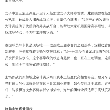
出自身水平。”
女子中巡三冠王许赢开启个人新加坡女子大师赛首秀。此前她曾在新
分熟悉。转战拉古娜再战新加坡，许赢信心满满：“我很开心再次来
为球员提供了优质的海外实战平台，能帮助大家积累国际赛事经验。
应球场特点，全力打出理想状态。”
泰国球员坤卡莫是现场唯一一位连续三届参赛的全勤选手，深耕拉古
新赛季，坤卡莫有着明确的突破目标：“我十分享受在新加坡参赛的
员发挥最佳水准。这个赛季我的状态有起伏，也一直在主动调整。这
验，希望今年能突破过往成绩。”
主场作战的新加坡业余球员乐绮代表本土新生代亮相发布会。她分享了
当时最大的心愿就是能在这里参加职业赛事，如今梦想终于成真。过
杆，能获得这次参赛机会我倍感荣幸。海外的历练让我适应了高强度
步。”
跨越山海逐梦同行