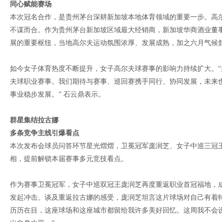
同心赋能赛场
本次冠名合作，是贵州茅台深耕新加坡本地体育领域的重要一步。高
不谋而合。作为贵州茅台新加坡区域最大经销商，新加坡华商酒业董
展的重要枢纽，当地高尔夫运动氛围浓厚、发展成熟，加之六月气候
如今女子体育热度不断提升，女子高尔夫球赛事的影响力持续扩大。
夫球职业赛事。我们期待与赛事、巡回赛携手同行、协同发展，未来
事业稳步发展。” 石云鼎表示。
群星集结拉古娜
多条竞争主线引爆看点
本次发布会球员问答环节星光熠熠，卫冕冠军庞润芝、女子中巡三冠
相，提前解锁本届赛事多元竞技看点。
作为赛事卫冕冠军，女子中巡双冠王庞润芝再度重返职业首冠福地，
发起冲击。谈及重返拉古娜的感受，庞润芝坦言这片球场对自己有着特
历历在目，这座球场和这座城市都留给我许多美好回忆。这周我不会