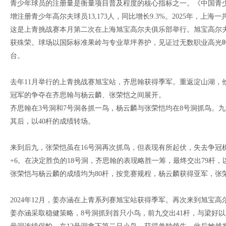
青少年球员的注册量是衡量项目普及程度的核心指标之一。《中国青少年
增注册青少年高尔夫球员13,173人，同比增长9.3%。2025年，
这是上青挑战赛本月第二次在上海旭宝高尔夫俱乐部举行。旭宝高尔夫由知名设计师
获殊荣。球场以国际标准果岭与专业草坪养护，见证过无数职业高光
台。
去年11月举行的上青挑战赛旭宝站，齐思翰获得季军。重返淀山湖，
冠军的争夺在齐思翰与杨云麟、张荣恺之间展开。
齐思翰在3号洞和7号洞各抓一鸟，杨云麟与张荣恺均在8号洞抓鸟。
其后，以40杆的成绩转场。
来到后九，张荣恺虽在16号洞再次抓鸟，但表现有所起伏，失去争冠
+6。在决定胜负的18号洞，齐思翰的表现略胜一筹，最终交出79杆
张荣恺与杨云麟的成绩均为80杆，按竞赛规程，杨云麟获得亚军，张
2024年12月，姜亦涵在上青系列赛旭宝站获得季军。再次来到旭宝
姜亦涵采取稳健策略，8号洞抓到首只小鸟，前九交出41杆，与梁好以