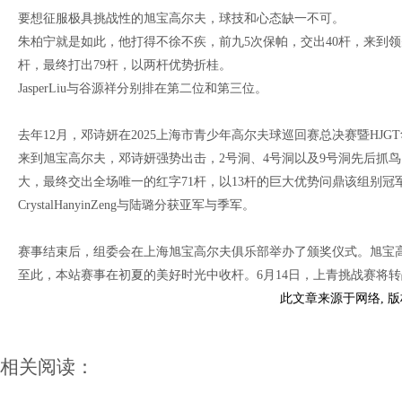
要想征服极具挑战性的旭宝高尔夫，球技和心态缺一不可。
朱柏宁就是如此，他打得不徐不疾，前九5次保帕，交出40杆，来到
杆，最终打出79杆，以两杆优势折桂。
JasperLiu与谷源祥分别排在第二位和第三位。
去年12月，邓诗妍在2025上海市青少年高尔夫球巡回赛总决赛暨HJ
来到旭宝高尔夫，邓诗妍强势出击，2号洞、4号洞以及9号洞先后抓鸟
大，最终交出全场唯一的红字71杆，以13杆的巨大优势问鼎该组别冠
CrystalHanyinZeng与陆璐分获亚军与季军。
赛事结束后，组委会在上海旭宝高尔夫俱乐部举办了颁奖仪式。旭宝
至此，本站赛事在初夏的美好时光中收杆。6月14日，上青挑战赛将
此文章来源于网络, 
相关阅读：