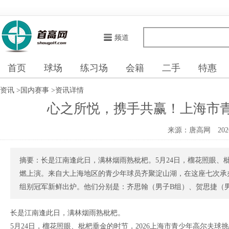
频道
首页
球场
练习场
会籍
二手
特惠
资讯
>
国内赛事
>
资讯详情
心之所悦，携手共赢！上海市青
来源：唐高网
202
摘要：长是江南逢此日，满林烟雨熟枇杷。5月24日，榴花照眼、枇
燃上演。来自大上海地区的青少年球员齐聚淀山湖，在这座七次承
组别冠军新鲜出炉。他们分别是：齐思翰（男子B组）、贺思捷（男子
长是江南逢此日，满林烟雨熟枇杷。
5月24日，榴花照眼、枇杷垂金的时节，2026上海市青少年高尔夫