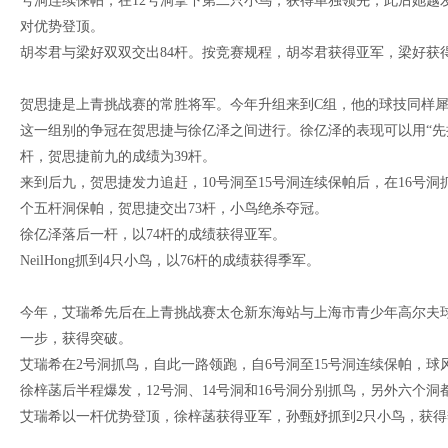
号洞连续保帕，在12号洞拿下第二只小鸟，获得单独领先，此后她越
对优势登顶。
胡岑君与梁好双双交出84杆。按竞赛规程，胡岑君获得亚军，梁好获
贺思捷是上青挑战赛的常胜将军。今年升组来到C组，他的球技同样
这一组别的争冠在贺思捷与徐亿泽之间进行。徐亿泽的表现可以用“先扬
杆，贺思捷前九的成绩为39杆。
来到后九，贺思捷发力追赶，10号洞至15号洞连续保帕后，在16号
个五杆洞保帕，贺思捷交出73杆，小鸟绝杀夺冠。
徐亿泽落后一杆，以74杆的成绩获得亚军。
NeilHong抓到4只小鸟，以76杆的成绩获得季军。
今年，艾瑞希先后在上青挑战赛太仓新东海站与上海市青少年高尔夫球
一步，获得突破。
艾瑞希在2号洞抓鸟，自此一路领跑，自6号洞至15号洞连续保帕，球
徐梓菡后半程爆发，12号洞、14号洞和16号洞分别抓鸟，另外六个
艾瑞希以一杆优势登顶，徐梓菡获得亚军，孙甄妤抓到2只小鸟，获得