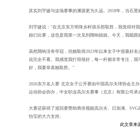
其实刘宇婕与这场赛事的渊源更为久远。2018年，当石
刘宇婕说：“在北京东方明珠乡村俱乐部取胜，我觉得对我
姐们比赛，这也是我第一次见到隋响姐姐。今天，我能跟
虽然隋响没有夺冠，但她取得2023年以来女子中巡最好
说完全不看。我感觉我打得很好，每一杆都非常专注，我
好，我要恭喜她取胜。”
2026东方名人赛·北京女子公开赛由中国高尔夫球协会
运动协会协办，中女职业高尔夫赛事（北京）有限公司承
大赛还获得了巡回赛赞助商倍视能高尔夫、日加满、SVG高尔
怡宝的大力支持。
此文章来