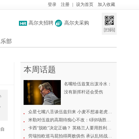
登录
注册
|
设为首页
加入收藏
高尔夫招聘
高尔夫采购
俱乐部
本周话题
名嘴给伍兹复出泼冷水：
没有新挥杆还会受伤
于
只
众星七嘴八舌谈伍兹归来 小麦不想凑老虎热闹
米勒对伍兹的高期待痴心不改：6到8场胜利没问题
卡西“脱欧”决定正确？ 英格兰人要用胜利来证明
于自
劳瑞拍欧巡马屁拍得两败俱伤 承认乱转战线遭反噬