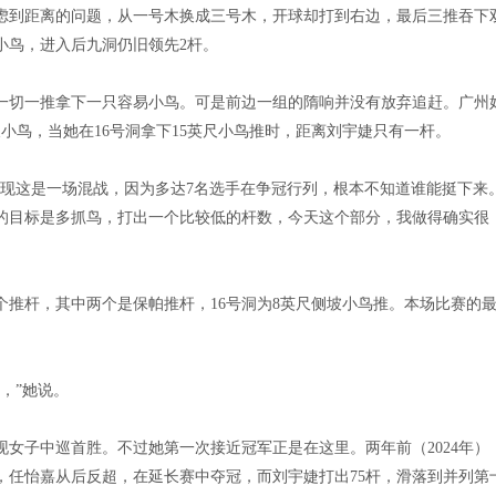
虑到距离的问题，从一号木换成三号木，开球却打到右边，最后三推吞下
小鸟，进入后九洞仍旧领先2杆。
杆洞一切一推拿下一只容易小鸟。可是前边一组的隋响并没有放弃追赶。广州
英尺小鸟，当她在16号洞拿下15英尺小鸟推时，距离刘宇婕只有一杆。
发现这是一场混战，因为多达7名选手在争冠行列，根本不知道谁能挺下来
的目标是多抓鸟，打出一个比较低的杆数，今天这个部分，我做得确实很
三个推杆，其中两个是保帕推杆，16号洞为8英尺侧坡小鸟推。本场比赛的
，”她说。
女子中巡首胜。不过她第一次接近冠军正是在这里。两年前（2024年）
，任怡嘉从后反超，在延长赛中夺冠，而刘宇婕打出75杆，滑落到并列第