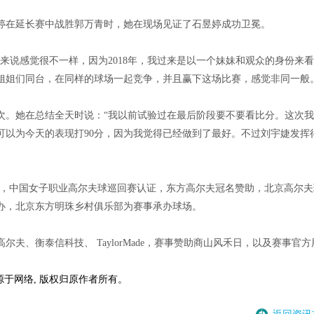
昱婷在延长赛中战胜郭万青时，她在现场见证了石昱婷成功卫冕。
来说感觉很不一样，因为2018年，我过来是以一个妹妹和观众的身份来
姐姐们同台，在同样的球场一起竞争，并且赢下这场比赛，感觉非同一般
名次。她在总结全天时说：“我以前试验过在最后阶段要不要看比分。这次
可以为今天的表现打90分，因为我觉得已经做到了最好。不过刘宇婕发挥
主办，中国女子职业高尔夫球巡回赛认证，东方高尔夫冠名赞助，北京高尔夫
办，北京东方明珠乡村俱乐部为赛事承办球场。
夫、衡泰信科技、 TaylorMade，赛事赞助商山风禾日，以及赛事官方
源于网络, 版权归原作者所有。