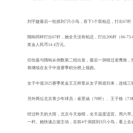
刘宇婕最后一轮抓到7只小鸟，吞下1个双柏忌，打出67杆，三
隋响同样打出67杆，她全天没有柏忌，打出206杆（66-
奖金人民币14.4万元。
任怡嘉与隋响从倒数第二组出发，最后一洞错过老鹰推，打
将继续在女子中巡赛季积分榜上领跑。
女子中巡2025赛季奖金王王梓萱从女子韩巡归来，连续三
另外两位北京青少年球员：崔景涵（70杆）、王子格（73
经过昨天的大雨，北京今天放晴，全天温度适宜。周六早
一杆。她快速占据主动，在前4个洞抓到3只小鸟，看上去