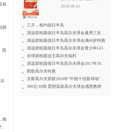
双柏
2018-08-01
三月，相约假日半岛
姑娘
清远碧桂园假日半岛高尔夫球会逢周三女士尊享
清远碧桂园假日半岛高尔夫球会满60岁特惠
清远碧桂园假日半岛高尔夫球会青少年GOLF专场
。我
全球碧桂园业主高尔夫福利
清远碧桂园假日半岛高尔夫球会2017年10月1日起打球特惠
凯歌高尔夫特惠
京辉高尔夫荣获2016年“中国十佳新球场”称号
最后
300元/18洞 昆明温泉高尔夫球会感恩教师
，她
十。