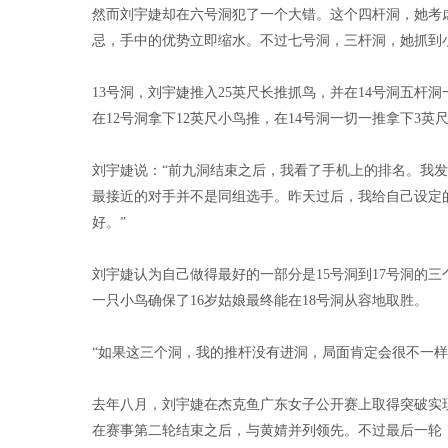
然而刘宇婕却在六号洞犯了一个大错。这个四杆洞，她考
忌，手中的优势立即缩水。不过七号洞，三杆洞，她抓到
13号洞，刘宇婕推入25英尺长推抓鸟，并在14号洞五
在12号洞拿下12英尺小鸟推，在14号洞一切一推拿下3
刘宇婕说：“前九洞结束之后，我看了手机上的排名。我
最接近的对手并不是同组选手。昨天过后，我给自己设定
好。”
刘宇婕认为自己做得最好的一部分是15号洞到17号洞的
一只小鸟确保了16岁姑娘最终能在18号洞从容地取胜。
“如果这三个洞，我的推杆没有进洞，局面肯定会很不一样
去年八月，刘宇婕在杰克鱼广东女子公开赛上取得突破实现
在赛事第二轮结束之后，与黄婧并列领先。不过最后一轮