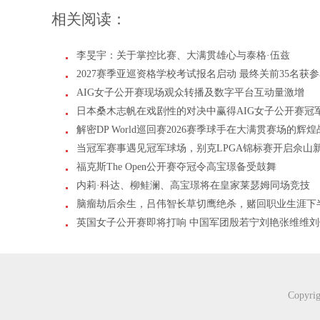
相关阅读：
李旻宇：关于掌控比赛、大满贯雄心与泰格·伍兹
2027赛季亚巡资格学校考试报名启动 最终关前35名获
AIG女子公开赛现场观众转播及数字平台互动量激增
日本桑木志帆在戏剧性的对决中赢得AIG女子公开赛冠
解密DP World巡回赛2026赛季球手在大满贯赛场的辉
当冠军赛事遇见冠军球场，别克LPGA锦标赛开启佘山
福克斯The Open公开赛夺冠令高宝璟备受鼓舞
内莉·科达、柳鲑澜、高宝璟将在皇家莱瑟姆同场竞技
脑瘤劫后余生，吕伟智长草切鹰绝杀，赌回职业生涯下
英国女子公开赛即将打响 中国军团殷若宁刘艳张维维
Copyr