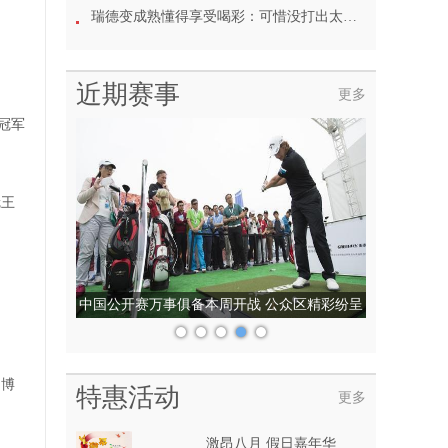
瑞德变成熟懂得享受喝彩：可惜没打出太多精彩球
近期赛事
更多
得冠军
冠王
中国公开赛万事俱备本周开战 公众区精彩纷呈
文博
特惠活动
更多
激昂八月 假日嘉年华