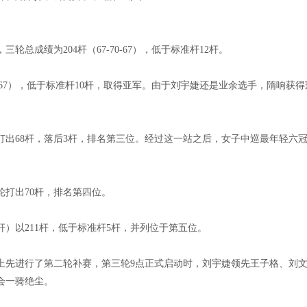
轮总成绩为204杆（67-70-67），低于标准杆12杆。
73-67），低于标准杆10杆，取得亚军。由于刘宇婕还是业余选手，隋响获
出68杆，落后3杆，排名第三位。经过这一站之后，女子中巡最年轻六
轮打出70杆，排名第四位。
杆）以211杆，低于标准杆5杆，并列位于第五位。
上先进行了第二轮补赛，第三轮9点正式启动时，刘宇婕领先王子格、刘
会一骑绝尘。