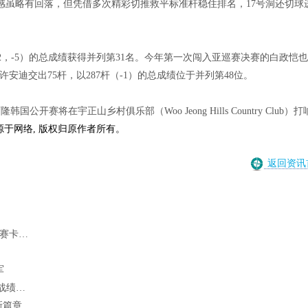
感虽略有回落，但凭借多次精彩切推救平标准杆稳住排名，17号洞还切球
2-72，-5）的总成绩获得并列第31名。今年第一次闯入亚巡赛决赛的白政恺
。许安迪交出75杆，以287杆（-1）的总成绩位于并列第48位。
开赛将在宇正山乡村俱乐部（Woo Jeong Hills Country Club）打
源于网络, 版权归原作者所有。
返回资讯
参赛卡…
军
煌战绩…
新篇章