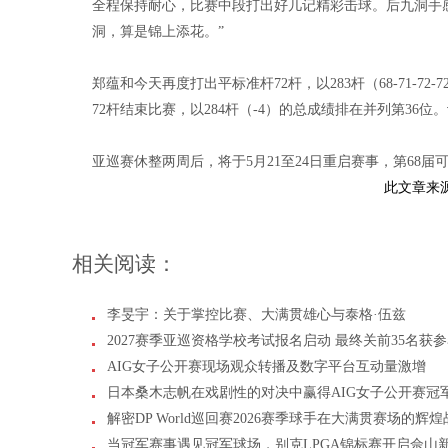
全程保持耐心，比赛中段打出好几记精彩击球。后九洞手
洞，算是锦上添花。”
郑蕴和今天再度打出平标准杆72杆，以283杆（68-71-7
72杆结束比赛，以284杆（-4）的总成绩排在并列第36位
亚巡赛休整两周后，将于5月21至24日重启赛事，第68届可隆韩国公
此文章来
相关阅读：
李旻宇：关于掌控比赛、大满贯雄心与泰格·伍兹
2027赛季亚巡资格学校考试报名启动 最终关前35名获
AIG女子公开赛现场观众转播及数字平台互动量激增
日本桑木志帆在戏剧性的对决中赢得AIG女子公开赛冠
解密DP World巡回赛2026赛季球手在大满贯赛场的辉
当冠军赛事遇见冠军球场，别克LPGA锦标赛开启佘山