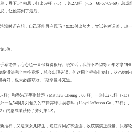
1个柏忌，打出69杆（-3），以273杆（-15，68-67-69-69）总成
柏忌，让他笑到了最后。
我洗澡时还在想，自己还能再夺冠吗？默默付出努力，尝试各种调整，却
第3位。
杆手感绝佳，心态也一直保持得很好。说实话，我并不希望等五年才拿到
始终没法完全掌控赛场，总会出现失误。但这周全程稳扎稳打，状态始终
感再好，也未必能夺冠。”斯奈曼补充道。
e，67杆）和香港球手张雄熙（Matthew Cheung，68 杆）一道以275杆（-13
4洞并列领先的菲律宾球手吴春晖（Lloyd Jefferson Go，72杆）
杆（-12）的总成绩获得了并列第4名。
、新推杆，又迎来女儿降生，短短两周好事连连，收获满满正能量。决赛