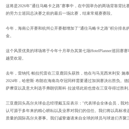
这将是2026年"通往马略卡之路"赛事中，在中国举办的两场背靠背
的劳力士巡回总决赛之前的最后一场比赛，结束常规赛赛段。
今年，海南公开赛和杭州公开赛都增加了"通往马略卡之路"积分排名的积
金。
这个风景优美的球场将于今年十月举办其第七场HotelPlanner巡
越受欢迎。
去年，雷纳托·帕拉托雷在三亚鹿回头获胜，他在与马克西米利安·施
2024年，哈密斯·布朗在海南岛夺冠同样需要通过加洞赛决出胜负。
萨摩亚以及意大利选手弗朗切斯科·拉波塔此前也曾在三亚夺得过胜利
三亚鹿回头高尔夫球会总经理戴玉应表示："代表球会全体会员，我
认可源于多年来的精心耕耘以及业界对我们的信任。我们将以高标准
质量的国际高尔夫赛事。我们诚挚邀请来自全球的球员与球迷们齐聚