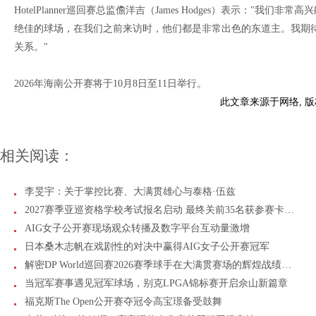
HotelPlanner巡回赛总监儋洋吉（James Hodges）表示：
绝佳的球场，在我们之前来访时，他们都是非常出色的东道主。我期
关系。"
2026年海南公开赛将于10月8日至11日举行。
此文章来源于网络, 
相关阅读：
李旻宇：关于掌控比赛、大满贯雄心与泰格·伍兹
2027赛季亚巡资格学校考试报名启动 最终关前35名获参赛卡…
AIG女子公开赛现场观众转播及数字平台互动量激增
日本桑木志帆在戏剧性的对决中赢得AIG女子公开赛冠军
解密DP World巡回赛2026赛季球手在大满贯赛场的辉煌战绩…
当冠军赛事遇见冠军球场，别克LPGA锦标赛开启佘山新篇章
福克斯The Open公开赛夺冠令高宝璟备受鼓舞