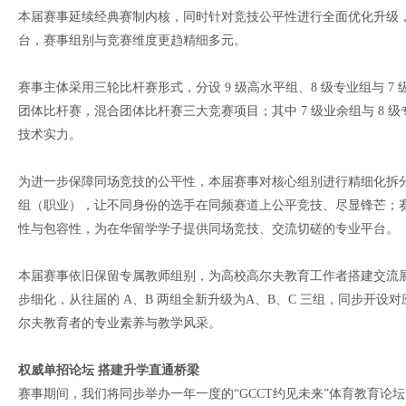
本届赛事延续经典赛制内核，同时针对竞技公平性进行全面优化升级
台，赛事组别与竞赛维度更趋精细多元。
赛事主体采用三轮比杆赛形式，分设 9 级高水平组、8 级专业组与 
团体比杆赛，混合团体比杆赛三大竞赛项目；其中 7 级业余组与 8
技术实力。
为进一步保障同场竞技的公平性，本届赛事对核心组别进行精细化拆分
组（职业），让不同身份的选手在同频赛道上公平竞技、尽显锋芒；
性与包容性，为在华留学学子提供同场竞技、交流切磋的专业平台。
本届赛事依旧保留专属教师组别，为高校高尔夫教育工作者搭建交流
步细化，从往届的 A、B 两组全新升级为A、B、C 三组，同步开
尔夫教育者的专业素养与教学风采。
权威单招论坛 搭建升学直通桥梁
赛事期间，我们将同步举办一年一度的“GCCT约见未来”体育教育