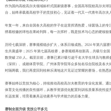
作为国内高校高尔夫领域标杆式国家级赛事，全国高等院校高尔夫球
台，始终承载着高校学子的竞技初心，见证着一代又一代青年高尔夫
年复一年，来自全国各大高校的学子在这里挥洒热爱，绿茵场上的专
绣着校徽的球包在果岭列阵，每一次挥杆，既是技术与心态的硬核较
历经七载深耕，赛事规模稳步扩大，体系日臻成熟。2024 年第六届赛事
生共襄盛举；2025 年第七届高校赛，参赛规模再创新高，共吸引全国 
数突破 250 人。截至目前，赛事已累计吸引超千名大学生球员与教
（深圳）、成都体育学院、广州体育学院等众多知名综合院校及各大
时隔两载，我们再度回到桂林乐满地这片见证过荣耀的赛场，在熟悉
赛事始终以竞技为核心，持续推动高校高尔夫教育的专业化发展。通
体育文化传播的良性循环，从教学资源优化配置到训练质量系统性提
长远发展，培育着兼具运动素养与学术能力的后备力量。
赛制全面升级 竞技公平多元