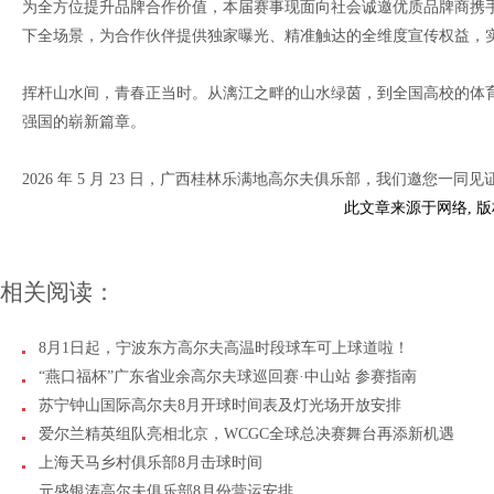
为全方位提升品牌合作价值，本届赛事现面向社会诚邀优质品牌商携
下全场景，为合作伙伴提供独家曝光、精准触达的全维度宣传权益，
挥杆山水间，青春正当时。从漓江之畔的山水绿茵，到全国高校的体
强国的崭新篇章。
2026 年 5 月 23 日，广西桂林乐满地高尔夫俱乐部，我们邀您
此文章来源于网络, 
相关阅读：
8月1日起，宁波东方高尔夫高温时段球车可上球道啦！
“燕口福杯”广东省业余高尔夫球巡回赛·中山站 参赛指南
苏宁钟山国际高尔夫8月开球时间表及灯光场开放安排
爱尔兰精英组队亮相北京，WCGC全球总决赛舞台再添新机遇
上海天马乡村俱乐部8月击球时间
元盛银涛高尔夫俱乐部8月份营运安排