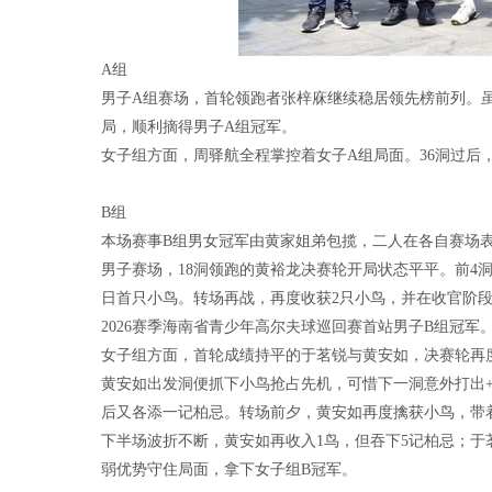
A组
男子A组赛场，首轮领跑者张梓庥继续稳居领先榜前列。虽
局，顺利摘得男子A组冠军。
女子组方面，周驿航全程掌控着女子A组局面。36洞过后
B组
本场赛事B组男女冠军由黄家姐弟包揽，二人在各自赛场
男子赛场，18洞领跑的黄裕龙决赛轮开局状态平平。前4
日首只小鸟。转场再战，再度收获2只小鸟，并在收官阶段
2026赛季海南省青少年高尔夫球巡回赛首站男子B组冠军
女子组方面，首轮成绩持平的于茗锐与黄安如，决赛轮再
黄安如出发洞便抓下小鸟抢占先机，可惜下一洞意外打出
后又各添一记柏忌。转场前夕，黄安如再度擒获小鸟，带
下半场波折不断，黄安如再收入1鸟，但吞下5记柏忌；于
弱优势守住局面，拿下女子组B冠军。