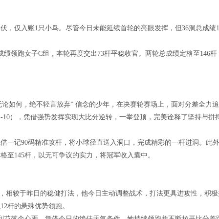
伏，仅入账1只小鸟。尽管今日未能延续首轮的亮眼发挥，但36洞总成绩1
绩领跑女子C组，本轮再度交出73杆平稳收官。两轮总成绩定格至146杆
无论如何，绝不轻言放弃” 信念的少年，在决赛轮赛场上，面对分差全力追
杆（-10），凭借强势发挥实现大比分逆转，一举登顶，完美诠释了坚持与拼
借一记90码精准攻杆，将小球径直送入洞口，完成精彩的一杆进洞。此
格至145杆，以无可争议的实力，将冠军收入囊中。
组，相较于昨日的稳健打法，他今日主动调整战术，打法更具进攻性，积极
以12杆的悬殊优势领跑。
利花落余心雨。凭借今日的绝佳天气条件，她持续领跑并不断拉开比分差