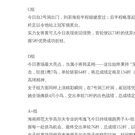
C组
今日自2号洞出门，刘若海前半程稳健度过；后半程略显起
杆足以令他站上冠军领奖台。
实力女将黄可儿今日表现依旧强势，首轮便以73杆的优异成
握5杆优势成功折桂。
D组
今日赛场最大亮点，当属小将韩孟栩——这位始终秉持 “
击，狂揽1鹰7鸟，单轮斩获64杆，将总成绩定格至134
高球精神。
女子组方面同样上演精彩瞬间，在7号洞三杆洞，崔冠瑶凭
她全场擒获4只小鸟，交出单轮71杆的出色战绩，总成绩定
A+组
海南师范大学高尔夫专业的韦逸飞今日持续领跑男子A+
握每一处抓鸟机会。最终交出单轮76杆，总成绩152杆，
女子组赛场同样迎来海师高尔夫学子的精彩绽放，桂冠顺