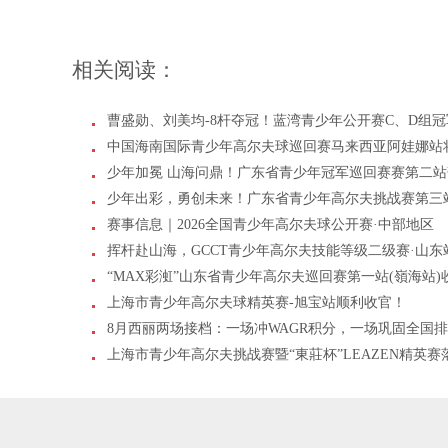
相关阅读：
曹盛勋、刘美均-8杆夺冠！蓝湾青少年公开赛C、D组
中国海南国际青少年高尔夫球巡回赛马来西亚阿娃娜站
少年加冕 山海问鼎！广东省青少年冠军巡回赛赛第二站
少年出彩，勇创未来！广东省青少年高尔夫挑战赛第三
赛事信息｜2026全国青少年高尔夫球公开赛·中部地区
挥杆赴山海，GCCT青少年高尔夫技能等级二级赛·山东
“MAX彩渱”山东省青少年高尔夫巡回赛第一站(嶺海站)
上海市青少年高尔夫球精英赛-旭宝站顺利收官！
8月西丽两场接档：一场冲WAGR积分，一场巩固全国
上海市青少年高尔夫挑战赛暨“東莊杯”LEAZEN精英赛