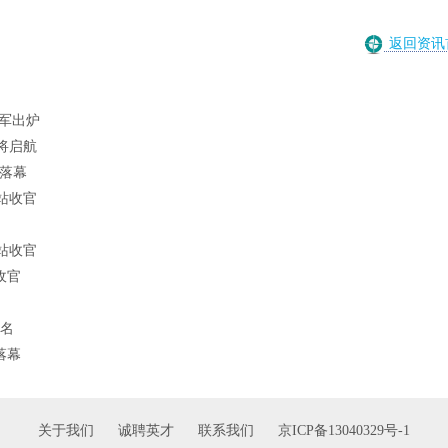
返回资讯
冠军出炉
将启航
落幕
站收官
站收官
收官
排名
落幕
关于我们
诚聘英才
联系我们
京ICP备13040329号-1