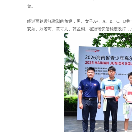
台。
经过两轮紧张激烈的角逐，男、女子A+、A、B、C、D
安如、刘若海、黄可儿、韩孟栩、崔冠瑶凭借稳定发挥，