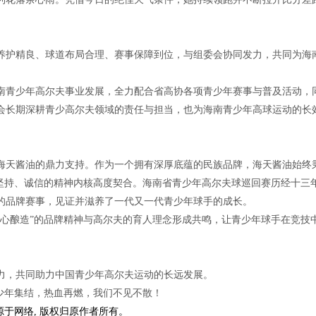
养护精良、球道布局合理、赛事保障到位，与组委会协同发力，共同为海
南青少年高尔夫事业发展，全力配合省高协各项青少年赛事与普及活动，
会长期深耕青少高尔夫领域的责任与担当，也为海南青少年高球运动的长
海天酱油的鼎力支持。作为一个拥有深厚底蕴的民族品牌，海天酱油始终
、坚持、诚信的精神内核高度契合。海南省青少年高尔夫球巡回赛历经十三
的品牌赛事，见证并滋养了一代又一代青少年球手的成长。
匠心酿造”的品牌精神与高尔夫的育人理念形成共鸣，让青少年球手在竞技
力，共同助力中国青少年高尔夫运动的长远发展。
日，少年集结，热血再燃，我们不见不散！
源于网络, 版权归原作者所有。