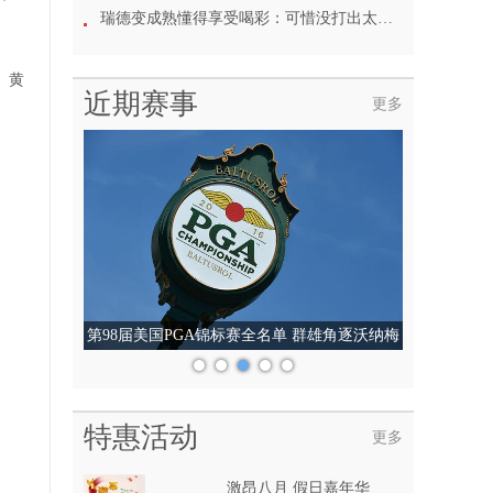
瑞德变成熟懂得享受喝彩：可惜没打出太多精彩球
、黄
近期赛事
更多
第98届美国PGA锦标赛全名单 群雄角逐沃纳梅
克杯
特惠活动
更多
激昂八月 假日嘉年华