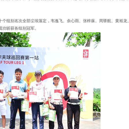
共十个组别名次全部尘埃落定，韦逸飞、余心雨、张梓庥、周驿航、黄裕龙
成功斩获各组别冠军。