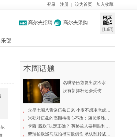
登录
注册
|
设为首页
加入收藏
高尔夫招聘
高尔夫采购
俱乐部
本周话题
名嘴给伍兹复出泼冷水：
没有新挥杆还会受伤
海
众星七嘴八舌谈伍兹归来 小麦不想凑老虎热闹
米勒对伍兹的高期待痴心不改：6到8场胜利没问题
卡西“脱欧”决定正确？ 英格兰人要用胜利来证明
高尔
劳瑞拍欧巡马屁拍得两败俱伤 承认乱转战线遭反噬
舞