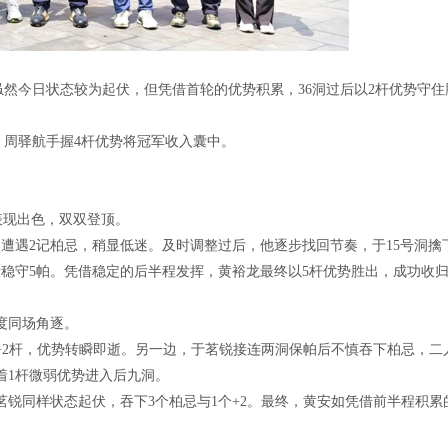
然今日状态较为起伏，但凭借首轮的优势积累，36洞过后以2杆优势守住
，周驿航手握4杆优势将冠军收入囊中。
表现出色，双双登顶。
洞遭遇2记柏忌，稍显低迷。及时调整过后，他逐步找回节奏，于15号洞擒
稳守5帕。凭借稳定的后半程发挥，黄裕龙最终以5杆优势胜出，成功收
。
度同场角逐。
+2杆，优势转瞬即逝。另一边，于茗锐接连两洞保帕后不慎吞下柏忌，二
着1杆微弱优势进入后九洞。
茗锐同样状态起伏，吞下3个柏忌与1个+2。最终，黄安如凭借前半程积累