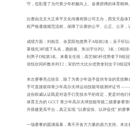
守，也彰显了当代青少年积极向上、奋勇拼搏的体育精神
比赛由北京大正承平文化传播有限公司主办，西安天磊体
程严格遵循规范流程，保障了比赛的公平、公正、公开，
成绩方面：刘柏言、余昊阳包揽男子A组前2名；吴子轩以
莱领先3杆揽下头名，惠皓俊、朱泊宇分列2、3名；D组
到男子D组第3名。来看女生组：高艺铜5杆优势拿下B组
张恬欣同杆数并列T2；宋韵竹大比分优势拿到女子D组冠
本次赛事亮点纷呈，除了为青少年选手提供专业的竞技舞
手可直接获得青少年高尔夫球运动技能等级测评证书 ——A、B
这份权威认证既是对选手们竞技水平的肯定，更是对他们长
体育主办的 GCCT 青少年高尔夫球技能等级二级赛参
升搭建更高平台，真正实现 “以赛促练、以评促优” 的
一场赛事的圆满落幕，离不开各方力量的鼎力支持。本次