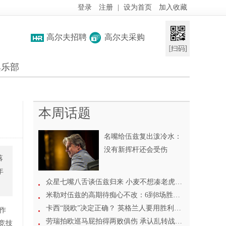
登录
注册
|
设为首页
加入收藏
高尔夫招聘
高尔夫采购
俱乐部
本周话题
名嘴给伍兹复出泼冷水：
没有新挥杆还会受伤
落
年
众星七嘴八舌谈伍兹归来 小麦不想凑老虎热闹
米勒对伍兹的高期待痴心不改：6到8场胜利没问题
卡西“脱欧”决定正确？ 英格兰人要用胜利来证明
作
劳瑞拍欧巡马屁拍得两败俱伤 承认乱转战线遭反噬
竞技