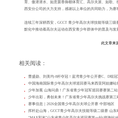
育、傲潜潜水、如意茵香御都体育汇、高尔夫派、如歌、
西安分公司的大力支持，感谢以上单位的共同助力，为赛
连续三年深耕西安，GCCT 青少年高尔夫球技能等级三
默化中推动着高尔夫运动在西安青少年群体中的普及与发
此文章来
相关阅读：
曹盛勋、刘美均-8杆夺冠！蓝湾青少年公开赛C、D组
中国海南国际青少年高尔夫球巡回赛马来西亚阿娃娜站
少年加冕 山海问鼎！广东省青少年冠军巡回赛赛第二站
少年出彩，勇创未来！广东省青少年高尔夫挑战赛第三
赛事信息｜2026全国青少年高尔夫球公开赛·中部地区
挥杆赴山海，GCCT青少年高尔夫技能等级二级赛·山东
“MAX彩渱”山东省青少年高尔夫巡回赛第一站(嶺海站)