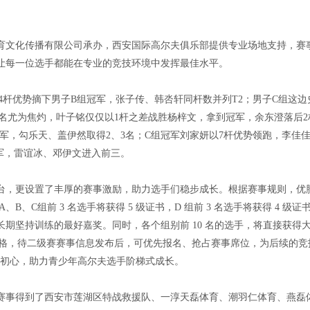
。
育文化传播有限公司承办，西安国际高尔夫俱乐部提供专业场地支持，赛
让每一位选手都能在专业的竞技环境中发挥最佳水平。
4杆优势摘下男子B组冠军，张子传、韩呇轩同杆数并列T2；男子C组这边
排名尤为焦灼，叶子铭仅仅以1杆之差战胜杨梓文，拿到冠军，余东澄落后2
冠军，勾乐天、盖伊然取得2、3名；C组冠军刘家妍以7杆优势领跑，李佳
军，雷谊冰、邓伊文进入前三。
台，更设置了丰厚的赛事激励，助力选手们稳步成长。根据赛事规则，优
、C组前 3 名选手将获得 5 级证书，D 组前 3 名选手将获得 4 级证
期坚持训练的最好嘉奖。同时，各个组别前 10 名的选手，将直接获得
赛资格，待二级赛赛事信息发布后，可优先报名、抢占赛事席位，为后续的竞
赛事初心，助力青少年高尔夫选手阶梯式成长。
赛事得到了西安市莲湖区特战救援队、一淳天磊体育、潮羽仁体育、燕磊