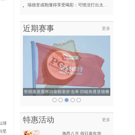
瑞德变成熟懂得享受喝彩：可惜没打出太多精彩球
近期赛事
更多
第98届美国PGA锦标赛全名单 群雄角逐沃纳梅
克杯
特惠活动
更多
以球
与坚
激昂八月 假日嘉年华