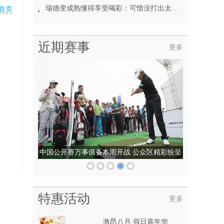
瑞德变成熟懂得享受喝彩：可惜没打出太多精彩球
首页
近期赛事
更多
中国公开赛万事俱备本周开战 公众区精彩纷呈
特惠活动
更多
激昂八月 假日嘉年华