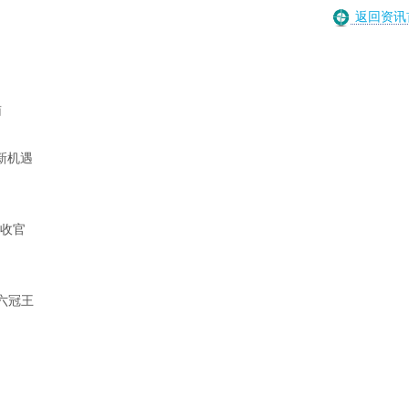
返回资讯
南
新机遇
站收官
六冠王