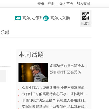
登录
注册
|
设为首页
加入收藏
高尔夫招聘
高尔夫采购
俱乐部
本周话题
名嘴给伍兹复出泼冷水：
没有新挥杆还会受伤
众星七嘴八舌谈伍兹归来 小麦不想凑老虎热闹
米勒对伍兹的高期待痴心不改：6到8场胜利没问题
卡西“脱欧”决定正确？ 英格兰人要用胜利来证明
劳瑞拍欧巡马屁拍得两败俱伤 承认乱转战线遭反噬