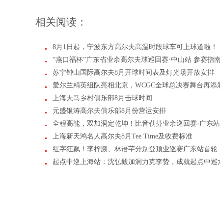
相关阅读：
8月1日起，宁波东方高尔夫高温时段球车可上球道啦！
“燕口福杯”广东省业余高尔夫球巡回赛·中山站 参赛指
苏宁钟山国际高尔夫8月开球时间表及灯光场开放安排
爱尔兰精英组队亮相北京，WCGC全球总决赛舞台再添
上海天马乡村俱乐部8月击球时间
元盛银涛高尔夫俱乐部8月份营运安排
全程高能，双加洞定乾坤！比音勒芬业余巡回赛·广东
上海新天鸿名人高尔夫8月Tee Time及收费标准
红字狂飙！李梓溯、林语芊分别登顶业巡赛广东站首轮
起点中巡上海站：沈弘毅加洞力克李贽，成就起点中巡