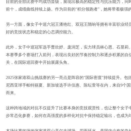
目前的全部比赛中均成功晋级，展现出极高的稳定性与抗压能力，同
前十，成绩曲线持续上扬。作为目前的“积分领跑者”，她将带着极强
另一方面，像女子中巡六冠王潘艳红、双冠王隋响等拥有丰富职业经
好的竞技状态和稳定的心态调控能力。
此外，女子中巡冠军选手曹欣妤、庞润芝，实力球员林心恩、石昱莉
本赛季多个赛场打入前列，表现出良好的节奏控制力和逐步积累的自
关，在国际巡回赛中开始展露头角。
2025张家港双山挑战赛的另一亮点是阵容的“国际密度”持续提升。
尼西亚球手帕特丽夏、新加坡选手许佳惠、陈纭萱等在内，来自9个
而来。
这种跨地域的对抗不仅提升了比赛本身的竞技观赏性，也让整个女子
步常态化参赛，如何在高强度的多样化对抗中保持稳定输出，也成为
本场比赛的场地张家港双山高尔夫球场，四面环水，是国内少有的岛