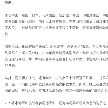
赞助。
来自中国、泰国、日本、马来西亚、新加坡、韩国、印度尼西亚、中
展开为期三轮（54洞）的个人比杆赛较量。在前两轮结束后，成绩排
不占位）。对球员们而言，这场角逐不仅关乎荣誉，更将直接影响她
烈！
张家港双山挑战赛历年来就以“剧本多变、悬念十足”著称。在过去几
到最后几个洞才见分晓。2024年赛事就是典型代表：年仅14岁的业
实现逆转夺冠，并一举刷新赛事单轮最低杆纪录和女子中巡最年轻冠
的考验。
与她一同值得关注的，还有年仅16岁的女子中巡双冠王许赢——这位
员，在一年前的比赛中就已展示出强大的竞争力。如今，她已在各大
员的回归，也预示着大赛将继续成为新一代选手崭露头角的“成长之地
2025张家港双山挑战赛参赛选手中，还有本赛季表现最出色的选手之