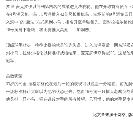
罗里·麦克罗伊以并列第四名的成绩进入决赛轮。他在开球首洞便吞下
在4号洞又抓一鸟，5号洞推入42英尺长推抓鸟，转场前的9号洞第四
入洞中”的“魔法”方式抓到小鸟，排名升至单独领先。面对拉格尔格
18号洞射下老鹰，将比赛推入高潮——加洞赛。
顶级球手对决，往往比拼的就是谁先失误。进入加洞赛后，两名球员
到小鸟，拉格尔格伦以标准杆成绩结束，麦克罗伊夺得冠军。这是他继
冠军。
虽败犹荣
33岁的约金·拉格尔格伦在最后一轮的表现可以说是十分精彩。前九
平淡标准杆让大家以为他的状态已去。然而16号洞一只惊天老鹰突然
他又抓一只小鸟，誓在碾碎对手的所有希望。只可惜，他的对手是麦
此文章来源于网络, 