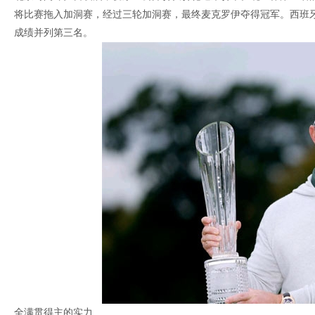
将比赛拖入加洞赛，经过三轮加洞赛，最终麦克罗伊夺得冠军。西班牙球
成绩并列第三名。
全满贯得主的实力