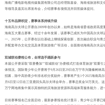
海南广播电影电视传媒集团有限公司总经理陈嘉奋、海南省旅游和文
等领导及嘉宾出席发布会，介绍赛事各项情况并回答媒体提问。
十五年品牌积淀，赛事体系持续升级
海南高尔夫球公开赛自2009年创办以来，始终是海南省委省政府高
海南五大重点赛事。经过十余年发展，该赛事已成长为中国高尔夫球
一。2025年，公开赛在以往基础上继续探索创新，首次融合职业与
并配套举办文化交流及体育旅游推广等活动，全面推动海南高尔夫运
双城联动赛程公布，全球选手踊跃参与
本届公开赛采取“双赛叠加”“双城联动”办赛模式打造体育旅游“双重
体情况。国际青少年公开赛将于9月26日至29日在万宁市兴隆橡树林
招募，除中高协青少年排名积分奖励外，赛事将产生1个2025海南高尔
月6日至12日在三亚鹿回头高尔夫球会举办，赛事总奖金50万美元
万宁两地将集中展示其独特的滨海旅游资源和高端体育服务能力，进
目前赛事报名已全面启动，最新参赛报名统计显示，青少年公开赛已