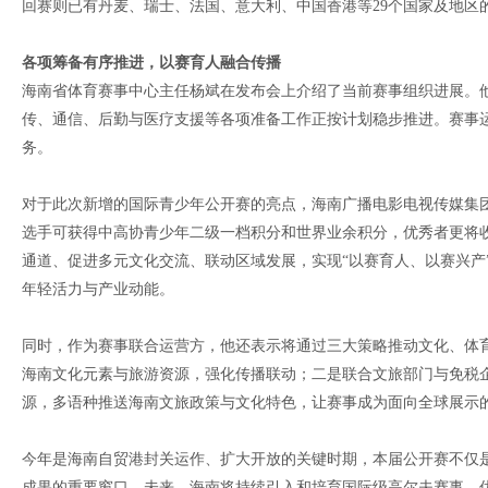
回赛则已有丹麦、瑞士、法国、意大利、中国香港等29个国家及地区
各项筹备有序推进，以赛育人融合传播
海南省体育赛事中心主任杨斌在发布会上介绍了当前赛事组织进展。
传、通信、后勤与医疗支援等各项准备工作正按计划稳步推进。赛事
务。
对于此次新增的国际青少年公开赛的亮点，海南广播电影电视传媒集团
选手可获得中高协青少年二级一档积分和世界业余积分，优秀者更将收
通道、促进多元文化交流、联动区域发展，实现“以赛育人、以赛兴产
年轻活力与产业动能。
同时，作为赛事联合运营方，他还表示将通过三大策略推动文化、体
海南文化元素与旅游资源，强化传播联动；二是联合文旅部门与免税企
源，多语种推送海南文旅政策与文化特色，让赛事成为面向全球展示
今年是海南自贸港封关运作、扩大开放的关键时期，本届公开赛不仅是
成果的重要窗口。未来，海南将持续引入和培育国际级高尔夫赛事，