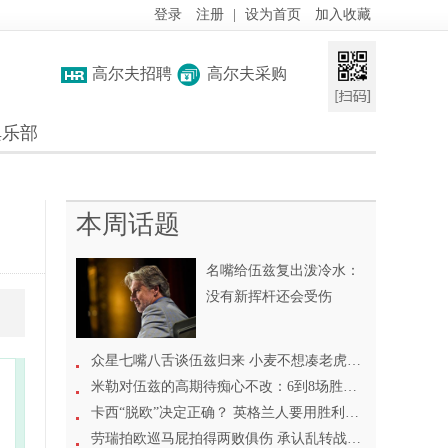
登录
注册
|
设为首页
加入收藏
高尔夫招聘
高尔夫采购
俱乐部
本周话题
名嘴给伍兹复出泼冷水：
没有新挥杆还会受伤
众星七嘴八舌谈伍兹归来 小麦不想凑老虎热闹
叶
米勒对伍兹的高期待痴心不改：6到8场胜利没问题
，
卡西“脱欧”决定正确？ 英格兰人要用胜利来证明
劳瑞拍欧巡马屁拍得两败俱伤 承认乱转战线遭反噬