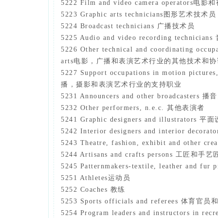
5222 Film and video camera operato
5223 Graphic arts technicians图形艺术技术员
5224 Broadcast technicians 广播技术员
5225 Audio and video recording tech
5226 Other technical and coordinating occupa
arts电影，广播和表演艺术行业的其他技术和
5227 Support occupations in motion picture
播，摄影和表演艺术行业的支持职业
5231 Announcers and other broadcaste
5232 Other performers, n.e.c. 其他表演者
5241 Graphic designers and illustrat
5242 Interior designers and interior 
5243 Theatre, fashion, exhibit and o
5244 Artisans and crafts persons 工匠和手艺
5245 Patternmakers-textile, leather 
5251 Athletes运动员
5252 Coaches 教练
5253 Sports officials and referees 体育官
5254 Program leaders and instructors