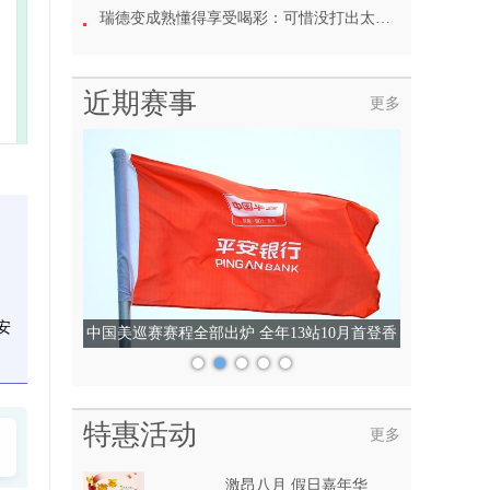
作
瑞德变成熟懂得享受喝彩：可惜没打出太多精彩球
职
己
近期赛事
更多
安
中国美巡赛赛程全部出炉 全年13站10月首登香
港
特惠活动
更多
激昂八月 假日嘉年华