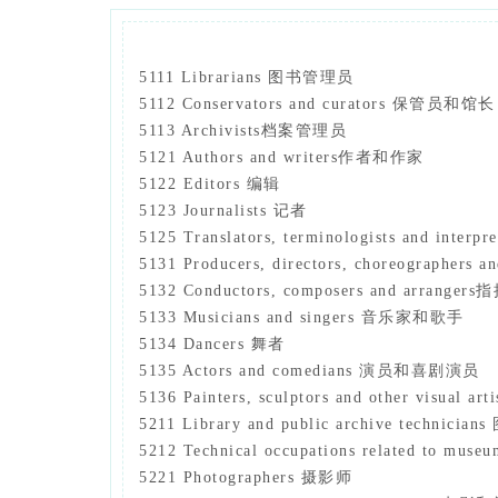
5111 Librarians 图书管理员
5112 Conservators and curators 保管员和馆长
5113 Archivists档案管理员
5121 Authors and writers作者和作家
5122 Editors 编辑
5123 Journalists 记者
5125 Translators, terminologists and 
5131 Producers, directors, choreograp
5132 Conductors, composers and arra
5133 Musicians and singers 音乐家和歌手
5134 Dancers 舞者
5135 Actors and comedians 演员和喜剧演员
5136 Painters, sculptors and other v
5211 Library and public archive techn
5212 Technical occupations related to
5221 Photographers 摄影师