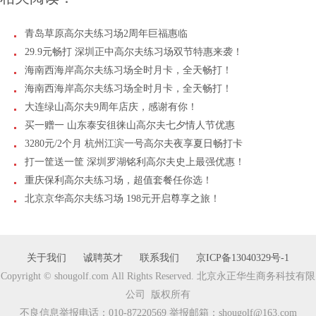
青岛草原高尔夫练习场2周年巨福惠临
29.9元畅打 深圳正中高尔夫练习场双节特惠来袭！
海南西海岸高尔夫练习场全时月卡，全天畅打！
海南西海岸高尔夫练习场全时月卡，全天畅打！
大连绿山高尔夫9周年店庆，感谢有你！
买一赠一 山东泰安徂徕山高尔夫七夕情人节优惠
3280元/2个月 杭州江滨一号高尔夫夜享夏日畅打卡
打一筐送一筐 深圳罗湖铭利高尔夫史上最强优惠！
重庆保利高尔夫练习场，超值套餐任你选！
北京京华高尔夫练习场 198元开启尊享之旅！
关于我们
诚聘英才
联系我们
京ICP备13040329号-1
Copyright © shougolf.com All Rights Reserved. 北京永正华生商务科技有限
公司 版权所有
不良信息举报电话：010-87220569 举报邮箱：shougolf@163.com