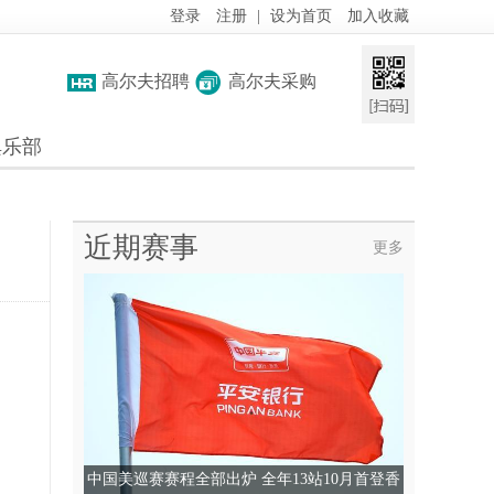
登录
注册
|
设为首页
加入收藏
高尔夫招聘
高尔夫采购
俱乐部
近期赛事
更多
中国美巡赛赛程全部出炉 全年13站10月首登香