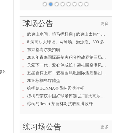
港
球场公告
更多
武夷山水间，策马挥杆启 | 武夷山太伟年度盛典圆满落幕
8 洞高尔夫球场、网球场、游泳沲、300 多间客房五星级酒店、茶文化体验中心等你来体验
东京都高尔夫招聘
2016年青岛国际高尔夫积分挑战赛第三场圆满落幕
关爱下一代，爱心伴成长！碧桂园空港凤凰酒店六一公益活动
要的
五星香粽上市！碧桂园凤凰国际酒店集团邀您共品端午原味
2016棕櫚島媒體盃
棕榈岛HONMA会员杯圆满收杆
棕榈岛荣获中国好球场评选 之“百大高尔夫俱乐部”奖项
棕榈岛Resort 莱德杯对抗赛圆满收杆
练习场公告
更多