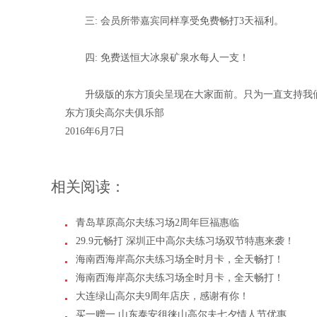
三: 会员所带嘉宾同样享受免费畅打3天福利。
四: 免费送恒大冰泉矿泉水每人一支！
升级版的东方顶尖呈现在大家面前。只为一直支持我
东方顶尖高尔夫俱乐部
2016年6月7日
相关阅读：
青岛草原高尔夫练习场2周年巨福惠临
29.9元畅打 深圳正中高尔夫练习场双节特惠来袭！
海南西海岸高尔夫练习场全时月卡，全天畅打！
海南西海岸高尔夫练习场全时月卡，全天畅打！
大连绿山高尔夫9周年店庆，感谢有你！
买一赠一 山东泰安徂徕山高尔夫七夕情人节优惠