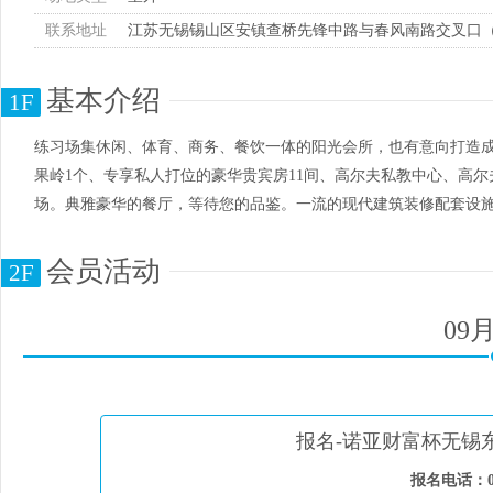
联系地址
江苏无锡锡山区安镇查桥先锋中路与春风南路交叉口
基本介绍
1F
练习场集休闲、体育、商务、餐饮一体的阳光会所，也有意向打造成
果岭1个、专享私人打位的豪华贵宾房11间、高尔夫私教中心、高尔
场。典雅豪华的餐厅，等待您的品鉴。一流的现代建筑装修配套设
会员活动
2F
09
报名-诺亚财富杯无锡
报名电话：051