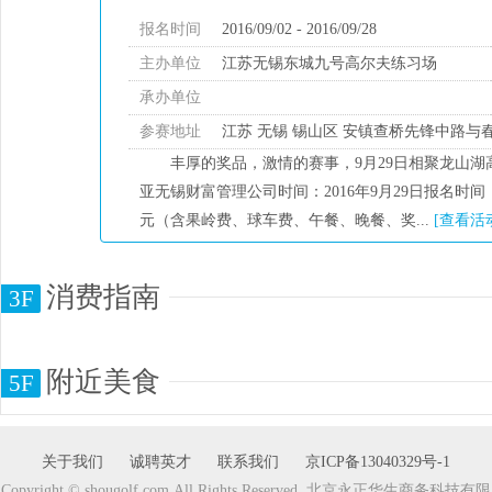
报名时间
2016/09/02 - 2016/09/28
主办单位
江苏无锡东城九号高尔夫练习场
承办单位
参赛地址
江苏 无锡 锡山区 安镇查桥先锋中路
丰厚的奖品，激情的赛事，9月29日相聚龙山
亚无锡财富管理公司时间：2016年9月29日报名时间：
元（含果岭费、球车费、午餐、晚餐、奖...
[查看活
消费指南
3F
附近美食
5F
关于我们
诚聘英才
联系我们
京ICP备13040329号-1
Copyright © shougolf.com All Rights Reserved. 北京永正华生商务科技有限