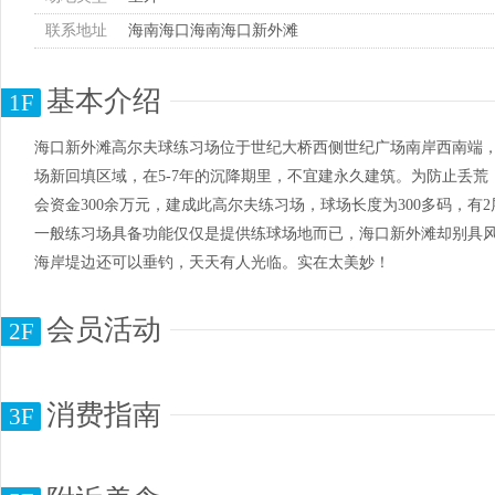
联系地址
海南海口海南海口新外滩
基本介绍
1F
海口新外滩高尔夫球练习场位于世纪大桥西侧世纪广场南岸西南端
场新回填区域，在5-7年的沉降期里，不宜建永久建筑。为防止丢
会资金300余万元，建成此高尔夫练习场，球场长度为300多码，有2层
一般练习场具备功能仅仅是提供练球场地而已，海口新外滩却别具风
海岸堤边还可以垂钓，天天有人光临。实在太美妙！
会员活动
2F
消费指南
3F