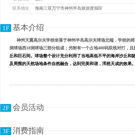
联系地址
海南三亚万宁市神州半岛旅游度假区
基本介绍
1F
神州天翼高尔夫学校坐落于神州半岛高尔夫球场北端，学校的师
洞球场西
18
洞球场三部分组成；另附有一个占地
400
码双线对打，且
丘和巨石间。球场整个设计充分利用了当地高低不平的海岸沙丘和
及周围的天然场地条件自然融合，达到完美和谐，浑然天成的效果
会员活动
2F
消费指南
3F