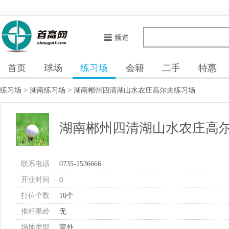
频道
首页
球场
练习场
会籍
二手
特惠
练习场
>
湖南练习场
>
湖南郴州四清湖山水农庄高尔夫练习场
湖南郴州四清湖山水农庄高
联系电话
0735-2536666
开业时间
0
打位个数
10个
推杆果岭
无
场地类型
室外