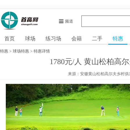
频道
首页
球场
练习场
会籍
二手
特惠
特惠
>
球场特惠
>
特惠详情
1780元/人 黄山松柏高
来源：安徽黄山松柏高尔夫乡村俱