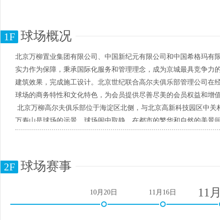
球场概况
1F
北京万柳置业集团有限公司、中国新纪元有限公司和中国希格玛有
实力作为保障，秉承国际化服务和管理理念，成为京城最具竞争力
建筑效果，完成施工设计。北京世纪联合高尔夫俱乐部管理公司在经
球场的商务特性和文化特色，为会员提供尽善尽美的会员权益和增
北京万柳高尔夫俱乐部位于海淀区北侧，与北京高新科技园区中关村
万寿山是球场的远景，球场闹中取静，在都市的繁华和自然的美景
利，出入快捷。
北京万柳高尔夫俱乐部占地2700亩，由一个具有国际锦标级水准的
1座天然草皮练习场及2座建筑面积分别为2500平方米和7500平
球场赛事
2F
所。
美国著名的建筑、景观设计权威sasaki公司在设计万柳高尔夫
11
10月20日
11月16日
和建筑景观，演绎出了一个独具风情的国际锦标级球场。球场场地
可能回避太阳对球手眼睛的直射。球场洞洞以万寿山为背景，完成