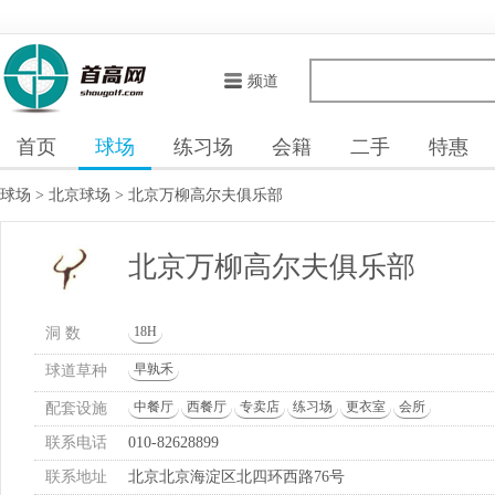
频道
首页
球场
练习场
会籍
二手
特惠
球场
>
北京球场
>
北京万柳高尔夫俱乐部
北京万柳高尔夫俱乐部
18H
洞 数
早孰禾
球道草种
中餐厅
西餐厅
专卖店
练习场
更衣室
会所
配套设施
联系电话
010-82628899
联系地址
北京北京海淀区北四环西路76号